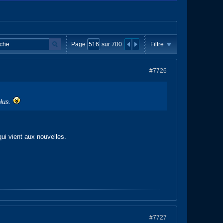
Page
sur
700
Filtre
#7726
plus.
qui vient aux nouvelles.
#7727