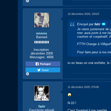
10 décembre 2020, 22h23
Envoyé par
fatir
Je viens justement de p
mec aura juste à me lanc
nnnns
courtois et coopératif, 
Banned
FTTH Orange à Villejuif
Inscription:
Pour faire peur à ma mèr
décembre 2009
Messages:
4806
tu es beau un vrai esthète, le
Partager
Tweet
11 décembre 2020, 07h36
N-10 !
fatir
Gauchiste refoulé
C'est Sogetrel il me semble.