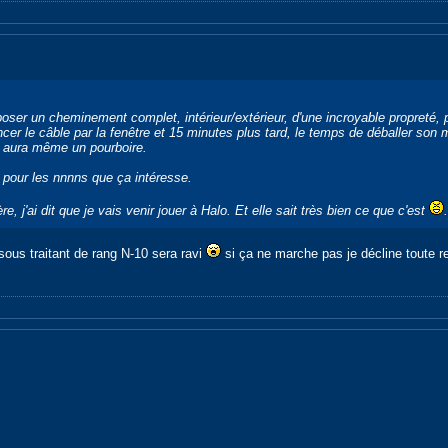
oser un cheminement complet, intérieur/extérieur, d'une incroyable propreté, p
er le câble par la fenêtre et 15 minutes plus tard, le temps de déballer son mat
il aura même un pourboire.
 pour les nnnns que ça intéresse.
e, j'ai dit que je vais venir jouer à
Halo
. Et elle sait très bien ce que c'est
.
 sous traitant de rang N-10 sera ravi
si ça ne marche pas je décline toute resp