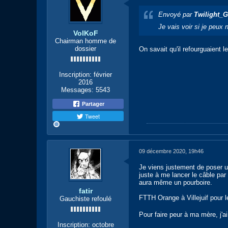
Envoyé par
Twilight_
Je vais voir si je peux
VolKoF
Chairman homme de
dossier
On savait qu'il refourguaient l
Inscription:
février
2016
Messages:
5543
Partager
Tweet
09 décembre 2020, 19h46
Je viens justement de poser un
juste à me lancer le câble par l
aura même un pourboire.
fatir
FTTH Orange à Villejuif pour 
Gauchiste refoulé
Pour faire peur à ma mère, j'ai
Inscription:
octobre