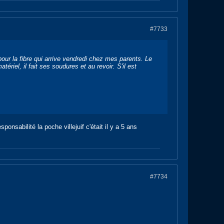
#7733
our la fibre qui arrive vendredi chez mes parents. Le
ériel, il fait ses soudures et au revoir. S'il est
onsabilité la poche villejuif c'était il y a 5 ans
#7734