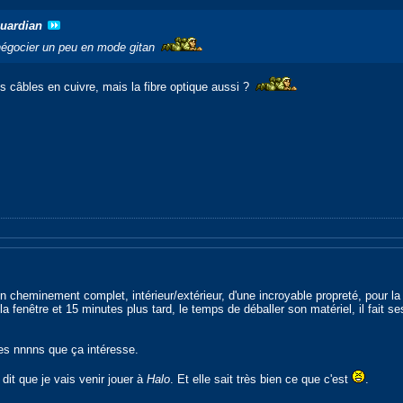
Guardian
 négocier un peu en mode gitan
es câbles en cuivre, mais la fibre optique aussi ?
 cheminement complet, intérieur/extérieur, d'une incroyable propreté, pour la
a fenêtre et 15 minutes plus tard, le temps de déballer son matériel, il fait ses 
les nnnns que ça intéresse.
 dit que je vais venir jouer à
Halo
. Et elle sait très bien ce que c'est
.