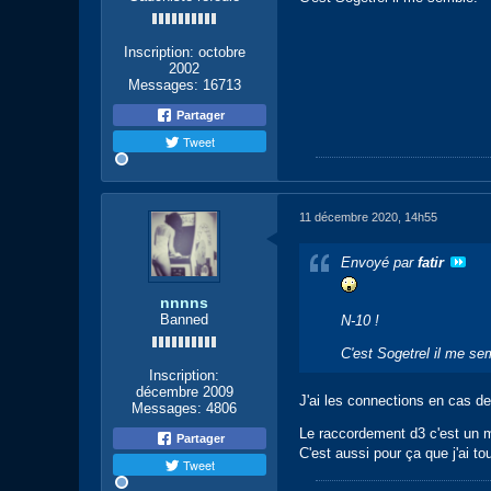
Inscription:
octobre
2002
Messages:
16713
Partager
Tweet
11 décembre 2020, 14h55
Envoyé par
fatir
nnnns
Banned
N-10 !
C'est Sogetrel il me se
Inscription:
décembre 2009
J'ai les connections en cas 
Messages:
4806
Le raccordement d3 c'est un mu
Partager
C'est aussi pour ça que j'ai t
Tweet