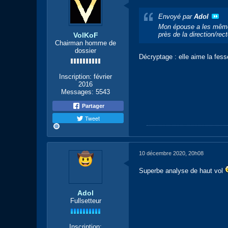
Envoyé par
Adol
Mon épouse a les mêmes
près de la direction/re
VolKoF
Chairman homme de
dossier
Décryptage : elle aime la fes
Inscription:
février
2016
Messages:
5543
Partager
Tweet
10 décembre 2020, 20h08
Superbe analyse de haut vol
Adol
Fullsetteur
Inscription: