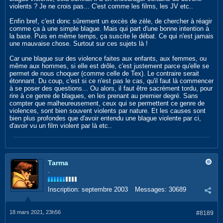
violents ? Je ne crois pas... C'est comme les films, les JV etc..
Enfin bref, c'est donc sûrement un excès de zèle, de chercher à réagir
comme ça à une simple blague. Mais qui part d'une bonne intention à
la base. Puis en même temps, ça suscite le débat. Ce qui n'est jamais
une mauvaise chose. Surtout sur ces sujets là !
Car une blague sur des violence faites aux enfants, aux femmes, ou
même aux hommes, si elle est drôle, c'est justement parce qu'elle se
permet de nous choquer (comme celle de Tex). Le contraire serait
étonnant. Du coup, c'est si ce n'est pas le cas, qu'il faut là commencer
à se poser des questions... Ou alors, il faut être sacrément tordu, pour
rire à ce genre de blagues, en les prenant au premier degré. Sans
compter que malheureusement, ceux qui se permettent ce genre de
violences, sont bien souvent violents par nature. Et les causes sont
bien plus profondes que d'avoir entendu une blague violente par ci,
d'avoir vu un film violent par là etc..
Tarma
.
Inscription:
septembre 2003
Messages:
30689
18 mars 2021, 23h56
#8189