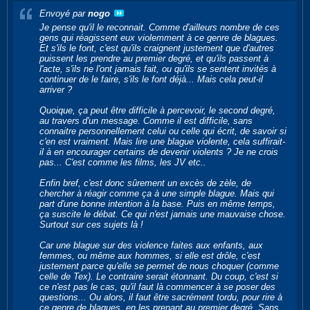
Envoyé par
nogo
Je pense qu'il le reconnait. Comme d'ailleurs nombre de ces
gens qui réagissent eux violemment à ce genre de blagues.
Et s'ils le font, c'est qu'ils craignent justement que d'autres
puissent les prendre au premier degré, et qu'ils passent à
l'acte, s'ils ne l'ont jamais fait, ou qu'ils se sentent invités à
continuer de le faire, s'ils le font déjà... Mais cela peut-il
arriver ?
Quoique, ça peut être difficile à percevoir, le second degré,
au travers d'un message. Comme il est difficile, sans
connaitre personnellement celui ou celle qui écrit, de savoir si
c'en est vraiment. Mais lire une blague violente, cela suffirait-
il à en encourager certains de devenir violents ? Je ne crois
pas... C'est comme les films, les JV etc..
Enfin bref, c'est donc sûrement un excès de zèle, de
chercher à réagir comme ça à une simple blague. Mais qui
part d'une bonne intention à la base. Puis en même temps,
ça suscite le débat. Ce qui n'est jamais une mauvaise chose.
Surtout sur ces sujets là !
Car une blague sur des violence faites aux enfants, aux
femmes, ou même aux hommes, si elle est drôle, c'est
justement parce qu'elle se permet de nous choquer (comme
celle de Tex). Le contraire serait étonnant. Du coup, c'est si
ce n'est pas le cas, qu'il faut là commencer à se poser des
questions... Ou alors, il faut être sacrément tordu, pour rire à
ce genre de blagues, en les prenant au premier degré. Sans