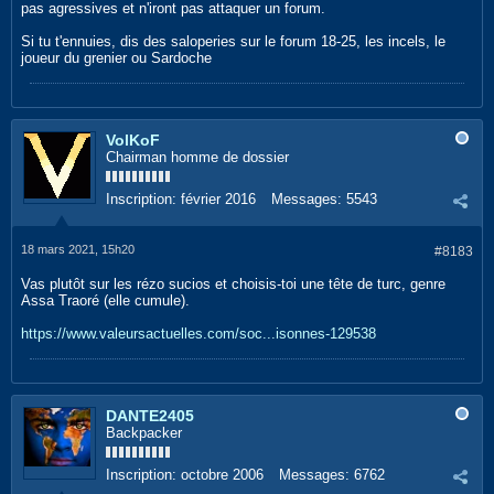
pas agressives et n'iront pas attaquer un forum.
Si tu t'ennuies, dis des saloperies sur le forum 18-25, les incels, le
joueur du grenier ou Sardoche
VolKoF
Chairman homme de dossier
Inscription:
février 2016
Messages:
5543
18 mars 2021, 15h20
#8183
Vas plutôt sur les rézo sucios et choisis-toi une tête de turc, genre
Assa Traoré (elle cumule).
https://www.valeursactuelles.com/soc...isonnes-129538
DANTE2405
Backpacker
Inscription:
octobre 2006
Messages:
6762