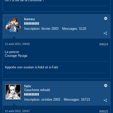
On t a filé de la cortisone ?
kensu
Inscription:
février 2003
Messages:
5125
12 août 2022, 20h50
#9924
La poisse
Courage Ryuga
Apporte son soutien à Adol et à Fatir
fatir
Gauchiste refoulé
Inscription:
octobre 2002
Messages:
16713
12 août 2022, 22h57
#9925