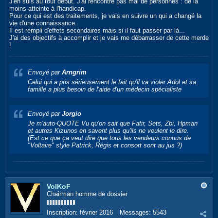
J'en suis au tout début. J'ai rencontré pas mal de personnes : de la
moins atteinte à l'handicap.
Pour ce qui est des traitements, je vais en suivre un qui a changé la
vie d'une connaissance.
Il est rempli d'effets secondaires mais si il faut passer par là...
J'ai des objectifs à accomplir et je vais me débarrasser de cette merde
!
Envoyé par
Arngrim
Celui qui a pris sérieusement le fait qu'il va violer Adol et sa
famille a plus besoin de l'aide d'un médecin spécialiste
Envoyé par
Jorgio
Je m'auto-QUOTE Vu qu'on sait que Fatir, Sets, Zbi, Hpman
et autres Kizunos en savent plus qu'ils ne veulent le dire.
(Est ce que ça veut dire que tous les vendeurs connus de
"Voltaire" style Patrick, Régis et consort sont au jus ?)
VolKoF
Chairman homme de dossier
Inscription:
février 2016
Messages:
5543