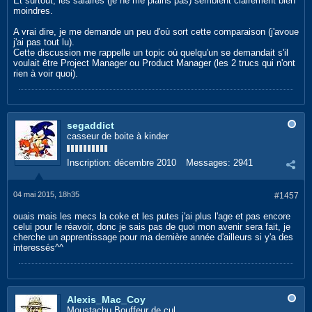
Et surtout, les salaires (je ne me plains pas) semblent clairement bien
moindres.
A vrai dire, je me demande un peu d'où sort cette comparaison (j'avoue
j'ai pas tout lu).
Cette discussion me rappelle un topic où quelqu'un se demandait s'il
voulait être Project Manager ou Product Manager (les 2 trucs qui n'ont
rien à voir quoi).
segaddict
casseur de boite à kinder
Inscription:
décembre 2010
Messages:
2941
04 mai 2015, 18h35
#1457
ouais mais les mecs la coke et les putes j'ai plus l'age et pas encore
celui pour le réavoir, donc je sais pas de quoi mon avenir sera fait, je
cherche un apprentissage pour ma dernière année d'ailleurs si y'a des
interessés^^
Alexis_Mac_Coy
Moustachu Bouffeur de cul