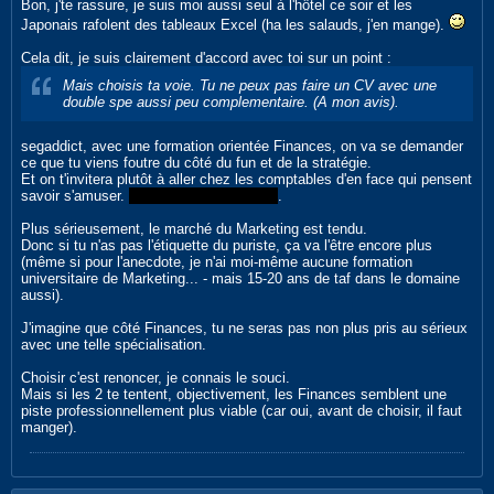
Bon, j'te rassure, je suis moi aussi seul à l'hôtel ce soir et les
Japonais rafolent des tableaux Excel (ha les salauds, j'en mange).
Cela dit, je suis clairement d'accord avec toi sur un point :
Mais choisis ta voie. Tu ne peux pas faire un CV avec une
double spe aussi peu complementaire. (A mon avis).
segaddict, avec une formation orientée Finances, on va se demander
ce que tu viens foutre du côté du fun et de la stratégie.
Et on t'invitera plutôt à aller chez les comptables d'en face qui pensent
savoir s'amuser.
(je rigole, je plaisante !)
.
Plus sérieusement, le marché du Marketing est tendu.
Donc si tu n'as pas l'étiquette du puriste, ça va l'être encore plus
(même si pour l'anecdote, je n'ai moi-même aucune formation
universitaire de Marketing... - mais 15-20 ans de taf dans le domaine
aussi).
J'imagine que côté Finances, tu ne seras pas non plus pris au sérieux
avec une telle spécialisation.
Choisir c'est renoncer, je connais le souci.
Mais si les 2 te tentent, objectivement, les Finances semblent une
piste professionnellement plus viable (car oui, avant de choisir, il faut
manger).