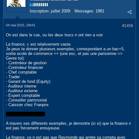
Inscription:
juillet 2009
Messages:
1981
04 mai 2015, 18h41
#1458
On est dans le cas, ou les deux trucs n ont rien a voir.
La finance, c est relativement vaste.
Je peux te donner plusieurs exemples, correspondant a un bac+5,
sortie ecole de commerce ++ (une esc, et pas une parisienne =>
Genre toi):
- Controleur de gestion
- Controleur financier
- Chef comptable
- Trader
- Gerant de fond (Equity)
- Auditeur interne
- Auditeur externe
- Expert comptable
- Conseiller patrimonial
- Caissier chez Franprix
Merci de rayer l intrus
A travers ses differents exemples, je demontre (si si) que la finance n
est pas forcement ennuyeuse.
La finance, ce n est pas que Raymonde qui arrete sa compta avec