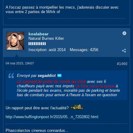
A l'occaz passez à montpellier les mecs, j'adorerais discuter avec
vous entre 2 parties de MArk of
koalabear
Natural Burnes Killer
Inscription:
août 2014
Messages:
4256
04 mai 2015, 19h07
#1460
Envoyé par
segaddict
LE connard de prefet de merde qui vient
avec ses 6
chauffeurs payé avec nos impots
se faire sucer là queue
à
l'école pendant les exams, moralité pas de parking et branle
bas de combats pour arriver à l'heure à l'exam en question
Un rapport peut être avec l'actualité?
http://www.huffingtonpost.fr/2015/05...n_7202802.html
Phascolarctos cinereus connardus...