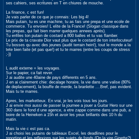
ses cahiers, ses ecritures en T en chiures de mouche.
La finance, c est fun!
Je vais parler de ce que je connais: Les big 4!
Mais putain, tu es une machine, tu as fais une prepa et une ecole de
commerce. Tu envoies! L elite de la France! (Slogan classique dans
les prepas, qui fait bien marrer quelques annees après).
Tu enfiles ton putain de costard a 800 balles et tu vas flamber.
Le prix de ta cravate Dior vaut plus que le costard de ton interlocuteur!
Tu bosses qu avec des jeunes (audit terrain hein!), tout le monde a la
tete bien faite (et pas que!) et tu te marres (entre les coups de stress
;-))
L audit externe = les voyages.
Sur le papier, ca fait rever.
J ai audite une 40aine de pays differents en 5 ans.
J en ai clairement chie: decalage horaire, la vie dans une valise (80%
de deplacement), la bouffe de merde, la branlette ....Bref, pas evident.
Mais tu te marres.
Apres, les marketteux. En vrai, je les vois tous les jours.
J ai envie moi aussi de passer la journee a jouer a Guitar Hero sur une
360 dans le fond d une agence, a etre zappe comme dans une pub, a
boire de la Heineken a 15h et avoir les yeux brillants des 10 h du
matin.
Mais la vie c est pas ca.
J ai choisi les putains de tableaux Excel, les deadlines pour le
reporting et les reflexions sur les sujets de fonds (On la vire Ginette?).