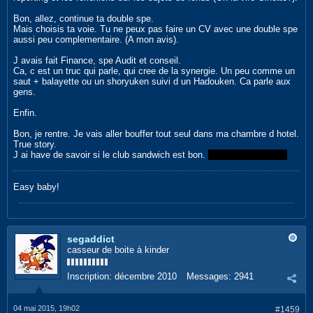
Bon, allez, continue ta double spe.
Mais choisis ta voie. Tu ne peux pas faire un CV avec une double spe
aussi peu complementaire. (A mon avis).
J avais fait Finance, spe Audit et conseil.
Ca, c est un truc qui parle, qui cree de la synergie. Un peu comme un
saut + balayette ou un shoryuken suivi d un Hadouken. Ca parle aux
gens.
Enfin.
Bon, je rentre. Je vais aller bouffer tout seul dans ma chambre d hotel.
True story.
J ai have de savoir si le club sandwich est bon.
C est pas vrai hein!
Easy baby!
segaddict
casseur de boite à kinder
Inscription:
décembre 2010
Messages:
2941
04 mai 2015, 19h02
#1459