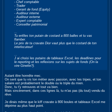
- Chef comptable
- Trader
- Gerant de fond (Equity)
- Auditeur interne
- Auditeur externe
- Expert comptable
- Conseiller patrimonial
...
Tu enfiles ton putain de costard a 800 balles et tu vas
flamber.
Le prix de ta cravate Dior vaut plus que le costard de ton
interlocuteur!
...
J ai choisi les putains de tableaux Excel, les deadlines pour
le reporting et les reflexions sur les sujets de fonds (On la
vire Ginette?).
Autant être honnête mec.
On sent que tu vis ton métier avec passion, avec tes tripes, et ton
salaire est probablement le double ou le triple du mien.
Donc, tu t'y retrouves et tout va bien.
Mais sincèrement, dans ces lignes là, tu m'as pas (du tout) vendu du
rêve.
Je dirais même que le kiff cravate à 800 boules et tableaux Excel me
déprime au plus haut point.