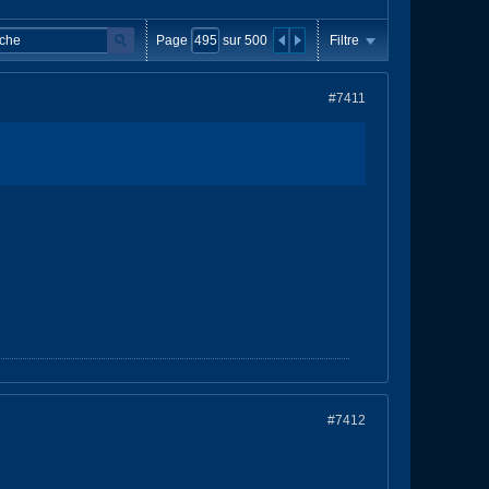
Page
sur
500
Filtre
#7411
#7412