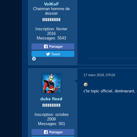
VolKoF
Chairman homme de
dossier
Inscription:
février
2016
Messages:
5543
Partager
Tweet
17 mars 2018, 07h19
c'te topic officiel, dorénavant,
duke fleed
Inscription:
octobre
2009
Messages:
501
Partager