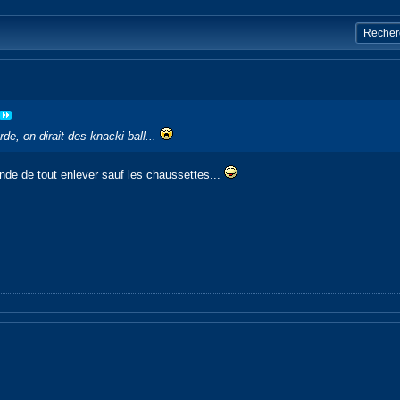
rde, on dirait des knacki ball...
ande de tout enlever sauf les chaussettes...