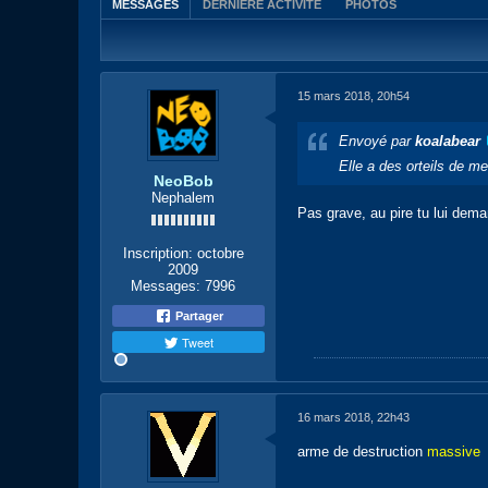
MESSAGES
DERNIÈRE ACTIVITÉ
PHOTOS
15 mars 2018, 20h54
Envoyé par
koalabear
Elle a des orteils de me
NeoBob
Nephalem
Pas grave, au pire tu lui dem
Inscription:
octobre
2009
Messages:
7996
Partager
Tweet
16 mars 2018, 22h43
arme de destruction
massive