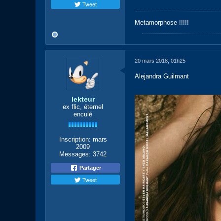
Tweet
Metamorphose !!!!!
20 mars 2018, 01h25
Alejandra Guilmant
lekteur
ex flic, éternel
enculé
Inscription:
mars
2009
Messages:
3742
Partager
Tweet