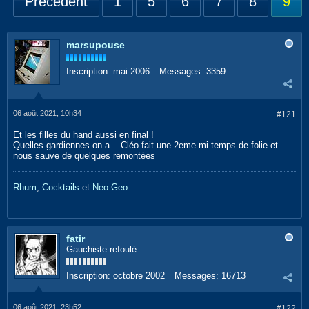
Précédent
1
5
6
7
8
9
marsupouse
Inscription:
mai 2006
Messages:
3359
06 août 2021, 10h34
#121
Et les filles du hand aussi en final !
Quelles gardiennes on a... Cléo fait une 2eme mi temps de folie et
nous sauve de quelques remontées
Rhum
,
Cocktails
et
Neo Geo
fatir
Gauchiste refoulé
Inscription:
octobre 2002
Messages:
16713
06 août 2021, 23h52
#122