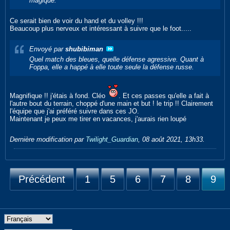
magique.
Ce serait bien de voir du hand et du volley !!!
Beaucoup plus nerveux et intéressant à suivre que le foot.....
Envoyé par
shubibiman
Quel match des bleues, quelle défense agressive. Quant à
Foppa, elle a happé à elle toute seule la défense russe.
Magnifique !! j'étais à fond. Cléo
. Et ces passes qu'elle a fait à
l'autre bout du terrain, choppé d'une main et but ! le trip !! Clairement
l'équipe que j'ai préféré suivre dans ces JO.
Maintenant je peux me tirer en vacances, j'aurais rien loupé
Dernière modification par
Twilight_Guardian
,
08 août 2021, 13h33
.
Précédent
1
5
6
7
8
9