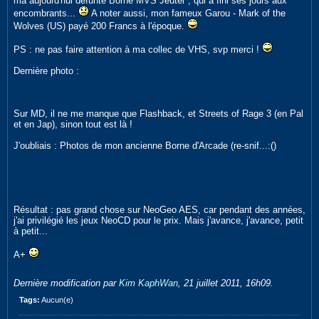
ma aujourd'hui défunte Borne MVS Jeutel
*
, qui a fini ses jours aux
encombrants...
A noter aussi, mon fameux Garou - Mark of the
Wolves (US) payé 200 Francs à l'époque.
PS : ne pas faire attention à ma collec de VHS, svp merci !
Dernière photo :
Sur MD, il ne me manque que Flashback, et Streets of Rage 3 (en Pal
et en Jap), sinon tout est là !
J'oubliais : Photos de mon ancienne Borne d'Arcade (re-snif...:()
Résultat : pas grand chose sur NeoGeo AES, car pendant des années,
j'ai privilégié les jeux NeoCD pour le prix. Mais j'avance, j'avance, petit
à petit...
A+
Dernière modification par
Kim KaphWan
,
21 juillet 2011, 16h09
.
Tags:
Aucun(e)