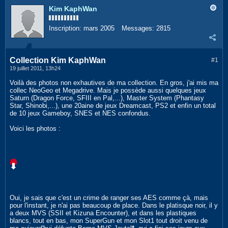
Kim KaphWan
Inscription:
mars 2005
Messages:
2815
Collection Kim KaphWan
#1
19 juillet 2011, 13h24
Voilà des photos non exhautives de ma collection. En gros, j'ai mis ma
collec NeoGeo et Megadrive. Mais je possède aussi quelques jeux
Saturn (Dragon Force, SFIII en Pal,...), Master System (Phantasy
Star, Shinobi,...), une 20aine de jeux Dreamcast, PS2 et enfin un total
de 10 jeux Gameboy, SNES et NES confondus.
Voici les photos :
Oui, je sais que c'est un crime de ranger ses AES comme çà, mais
pour l'instant, je n'ai pas beaucoup de place. Dans le platisque noir, il y
a deux MVS (SSII et Kizuna Encounter), et dans les plastiques
blancs, tout en bas, mon SuperGun et mon Slot1 tout droit venu de