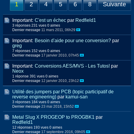
1
2
4
5
6
8
Suivante
Important:
C'est un échec
par
Redfield1
3 réponses
231 vues
0 aimes
Dernier message
11 mars 2011, 06h29
Important:
Besoin d'aide pour une conversion?
par
greg
7 réponses
152 vues
0 aimes
Dernier message
17 janvier 2010, 07h45
Important:
Conversions AES/MVS - Les Tutos!
par
Neox
1 réponse
391 vues
0 aimes
Dernier message
12 janvier 2010, 23h12
Utilité des jumpers par PCB (topic participatif de
reverse engineering)
par
kamui-san
3 réponses
184 vues
0 aimes
Dernier message
23 mai 2018, 15h52
Metal Slug X PROGEOP to PROGBK1
par
Redfield1
12 réponses
193 vues
0 aimes
Dernier message
17 septembre 2016, 09h05