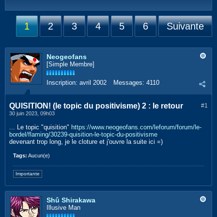
1
2
3
4
5
6
Suivante
Neogeofans
[Simple Membre]
Inscription:
avril 2002
Messages:
4110
QUISITION! (le topic du positivisme) 2 : le retour
#1
30 juin 2023, 09h03
... Le topic "quisition"
https://www.neogeofans.com/leforum/forum/le-
bordel/flaming/30239-quisition-le-topic-du-positivisme
devenant trop long, je le cloture et j'ouvre la suite ici =)​
Tags:
Aucun(e)
Importante
Shû Shirakawa
Illusive Man