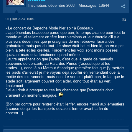
Inscription:
décembre 2003
Messages:
18644
05 juillet 2023, 15h49
#2
- Le concert de Depeche Mode hier soir à Bordeaux.
J'appréhendais beaucoup parce que bon, le temps avance pour tout le
monde et j'ai tellement en tête leurs versions et leur énergie d'il y a
plusieurs décennies que je craignais de me retrouver face à des
grabataires mais pas du tout. Le show était bel et bien là, on en a pris
plein la tête et les oreilles. Forcément les voix sont moins posées
qu'avant mais cela fonctionne quand même.
L'autre appréhension que j'avais, c'est que je garde de mauvais
souvenirs de concerts au Parc des Prince (l'acoustique et les
stades...), donc là au Matmut Atlantique (première fois que j'y mettais
les pieds d'ailleurs) je me voyais déjà souffrir en n'entendant que la
moitié des instruments, mais non. Le son est plutôt bon, le fait que le
stade soit largement couvert doit aider, donc tout était au vert
finalement.
J'ai eu droit à presque toutes les chansons que j'attendais donc
vraiment un moment magique.
(Bon par contre pour rentrer c'était l'enfer, encore merci aux émeutiers
à cause de qui les transports devaient fermer avant la fin du
concert...)