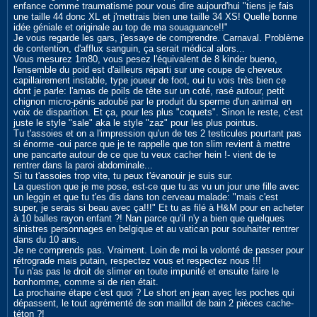
enfance comme traumatisme pour vous dire aujourd'hui "tiens je fais
une taille 44 donc XL et j'mettrais bien une taille 34 XS! Quelle bonne
idée géniale et originale au top de ma souaguance!!"
Je vous regarde les gars, j'essaye de comprendre. Carnaval. Problème
de contention, d'afflux sanguin, ça serait médical alors...
Vous mesurez 1m80, vous pesez l'équivalent de 8 kinder bueno,
l'ensemble du poid est d'ailleurs réparti sur une coupe de cheveux
capillairement instable, type joueur de foot, oui tu vois très bien ce
dont je parle: l'amas de poils de tête sur un coté, rasé autour, petit
chignon micro-pénis adoubé par le produit du sperme d'un animal en
voix de disparition. Et ça, pour les plus "coquets". Sinon le reste, c'est
juste le style "sale" aka le style "zaz" pour les plus pointus.
Tu t'assoies et on a l'impression qu'un de tes 2 testicules pourtant pas
si énorme -oui parce que je te rappelle que ton slim revient à mettre
une pancarte autour de ce que tu veux cacher hein !- vient de te
rentrer dans la paroi abdominale...
Si tu t'assoies trop vite, tu peux t'évanouir je suis sur.
La question que je me pose, est-ce que tu as vu un jour une fille avec
un leggin et que tu t'es dis dans ton cerveau malade: "mais c'est
super, je serais si beau avec ça!!!" Et tu as filé à H&M pour en acheter
à 10 balles rayon enfant ?! Nan parce qu'il n'y a bien que quelques
sinistres personnages en belgique et au vatican pour souhaiter rentrer
dans du 10 ans.
Je ne comprends pas. Vraiment. Loin de moi la volonté de passer pour
rétrograde mais putain, respectez vous et respectez nous !!!
Tu n'as pas le droit de slimer en toute impunité et ensuite faire le
bonhomme, comme si de rien était.
La prochaine étape c'est quoi ? Le short en jean avec les poches qui
dépassent, le tout agrémenté de son maillot de bain 2 pièces cache-
téton ?!