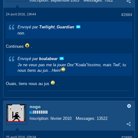
Inscription:
septembre 2003
Messages:
7022
24 avril 2016, 19h44
#2884
Envoyé par
Twilight_Guardian
non.
Continues
.
Envoyé par
koalabear
Je ne veux pas me la jouer Doc"Koala"tissimo, mais Twil', tu
nous tiens au jus...Hein!
Ouais, tiens nous au jus
.
nogo
Inscription:
février 2010
Messages:
13522
25 avril 2016, 03h34
#2885