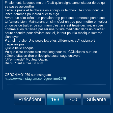
Finalement, la coupe mulet n'était qu'un signe annonciateur de ce qui
se passe aujourd'hui.
Entre la peste et le choléra on a toujours le choix. Je choisi donc le
lance-flammes pour éradiquer tout ça.
Avant, un slim c'était un pantalon trop petit que tu mettais parce que
tu l'aimais bien. Maintenant un slim c'est un truc pour mettre en valeur
un corps de traître. Le summum c'est si il est troué déchiré, un peu
comme si on te faisait passer une "visite médicale" dans un quartier
haute sécurité pour déviant sexuel, le tout pour la modique somme
d'un loyer.
P.s.: slim / slip. Une seule lettre les différencie, coïncidence ?
J'n'pense pas.
Quelle belle époque.
Vu que c'est encore bien trop long pour toi, CONcluons sur une
célèbre citation d'un philosophe aussi sage qu'averti:
"J't'emmerde" Mc JeanGabin.
Bisou. Sauf si t'as un slim.
GERONIMO1979 sur instagram
https://www.instagram.com/geronimo1979
Précédent
193
700
Suivante