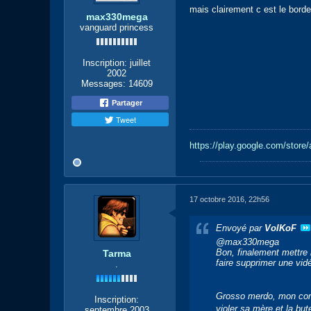
mais clairement c est le borde
max330mega
vanguard princess
Inscription:
juillet
2002
Messages:
14609
Partager
Tweet
https://play.google.com/stor
17 octobre 2016, 22h56
Envoyé par
VolKoF
@max330mega
Bon, finalement mettre 
Tarma
faire supprimer une vidé
.
Grosso merdo, mon comp
Inscription:
violer sa mère et la but
septembre 2003