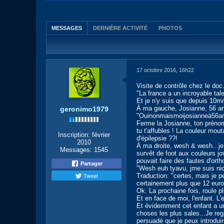
MESSAGES
DERNIÈRE ACTIVITÉ
PHOTOS
17 octobre 2016, 16h22
Visite de contrôle chez le doc
"La france a un incroyable tale
Et je n'y suis que depuis 10mn
À ma gauche, Josianne, 56 ans
geronimo1979
"Ouinonmaismoijosianneà56ansj
Ferme la Josianne, ton prénom
tu t'affubles ! La couleur mo
Inscription:
février
d'épilepsie ??!
2010
À ma droite, wesh & wesh...je 
Messages:
1545
survêt de foot aux couleurs jo
pouvait faire des fautes d'ortho
Partager
"Wesh euh tyavu, jme suis nic
Tweet
Traduction: "certes, mais je p
certainement plus que 12 euro
Ok. La prochaine fois, roule pl
Et en face de moi, l'enfant. L
Et évidemment cet enfant a un 
choses les plus sales...Je reg
persuadé que je peux introduir