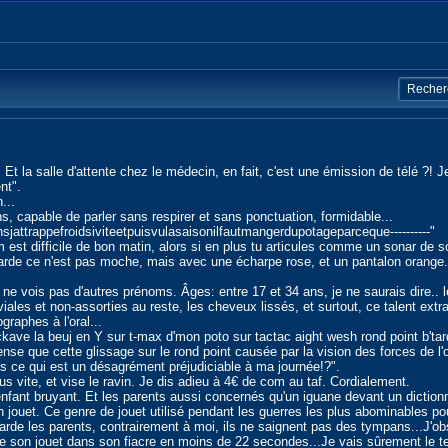
. Et la salle d'attente chez le médecin, en fait, c'est une émission de télé ?! 
nt".
...
, capable de parler sans respirer et sans ponctuation, formidable...
attrappefroidsiviteetpuisvulasaisonilfautmangerdupotageparceque----------"
 est difficile de bon matin, alors si en plus tu articules comme un sonar de 
utarde ce n'est pas moche, mais avec une écharpe rose, et un pantalon orange.
ne vois pas d'autres prénoms. Âges: entre 17 et 34 ans, je ne saurais dire..
viales et non-assorties au reste, les cheveux lissés, et surtout, ce talent ext
graphes à l'oral...
kave la beuj en Y sur t-max d'mon poto sur tactac aight wesh rond point b'ta
ense que cette glissage sur le rond point causée par la vision des forces de l'
s ce qui est un désagrément préjudiciable à ma journée!?".
us vite, et vise le ravin. Je dis adieu à 4€ de com au taf. Cordialement.
'enfant bruyant. Et les parents aussi concernés qu'un iguane devant un diction
jouet. Ce genre de jouet utilisé pendant les guerres les plus abominables pour
arde les parents, contrairement à moi, ils ne saignent pas des tympans...J'obse
e son jouet dans son fiacre en moins de 22 secondes...Je vais sûrement le ten