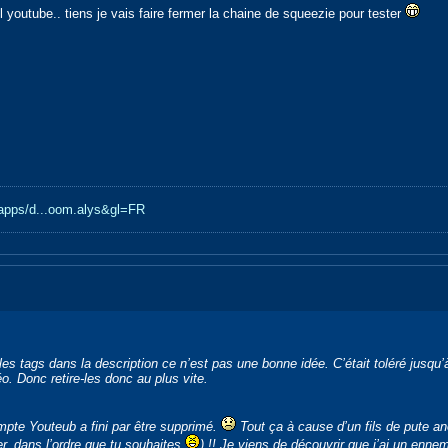
l youtube.. tiens je vais faire fermer la chaine de squeezie pour tester
e/apps/d...oom.alys&gl=FR
les tags dans la description ce n’est pas une bonne idée. C’était toléré jusqu
o. Donc retire-les donc au plus vite.
te Youteub a fini par être supprimé.
Tout ça à cause d’un fils de pute a
er, dans l’ordre que tu souhaites
) !! Je viens de découvrir que j’ai un enne