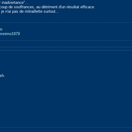
 inadvertance"...
up de souffrances, au détriment d'un résultat efficace.
je n'ai pas de mitraillette surtout...
am
eronimo1979
sh.