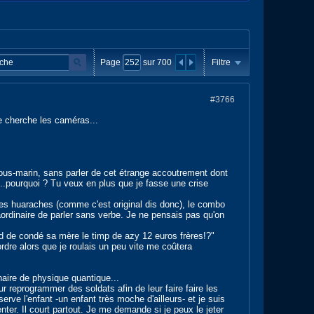
Page
sur
700
Filtre
#3766
Je cherche les caméras...
sous-marin, sans parler de cet étrange accoutrement dont
..pourquoi ? Tu veux en plus que je fasse une crise
 les huaraches (comme c'est original dis donc), le combo
raordinaire de parler sans verbe. Je ne pensais pas qu'on
rd de condé sa mère le timp de azy 12 euros frères!?"
ordre alors que je roulais un peu vite me coûtera
naire de physique quantique...
 reprogrammer des soldats afin de leur faire faire les
rve l'enfant -un enfant très moche d'ailleurs- et je suis
ter. Il court partout. Je me demande si je peux le jeter