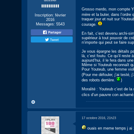
Grosso merdo, mon compte You
mère et la buter, dans l’ordre
Inscription:
février
traquer jour et nuit sur Youte
2016
Messages:
5543
courage.
Partager
En fait, c’est devenu archi-si
supérieur à tout pouvoir de c
Tweet
n’importe qui peut se faire s
Je vous épargne les détails pa
là, c’est foutu. Ce qu’il reste
aujourd’hui, il le fera dans u
Même si Youteub reconnaît que l
Pour Youteub, une femme violé
(Pour me défouler, j’ai testé
des robots derrière.
)
Moralité : Youteub c’est de la
clics d’un pauvre con acharné
17 octobre 2016, 21h23
ouais en meme temps j ai 