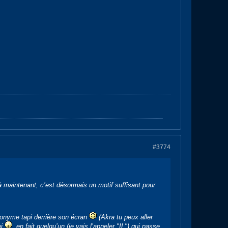
#3774
’à maintenant, c’est désormais un motif suffisant pour
nonyme tapi derrière son écran
(Akra tu peux aller
mi
, en fait quelqu’un (je vais l’appeler "IL") qui passe