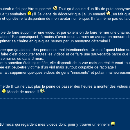
teub a fini par être supprimé.
Tout ça à cause d’un fils de pute anonyme
 que tu souhaites
) !! Je viens de découvrir que j’ai un ennemi
, en fait q
ub et qui désire la disparition de mon avatar numérique. Il n’a même pas eu l
mple de faire supprimer une vidéo, et par extension de faire fermer une chaîne
réation ! Par conséquent, à moins d’avoir sous la main un avocat en mesure d
upprimer sa chaîne en quelques heures par un anonyme déterminé !
rce que ça aiderait des personnes mal intentionnées. Un motif quasi-bidon suf
 à faire c’est d’occulter toutes les vidéos et de faire une sauvegarde parce que 
ne semaine, ou dans 3 mois.
a sanction était injustifiée, elle disparaît de la vue mais en réalité court to
e est peut-être victime d’un viol mais surtout coupable de racolage !
, j’ai fait supprimer quelques vidéos de gens "innocents" et putain malheureu
 merde !! Ça ne vaut plus la peine de passer des heures à monter des vidéos si
.
Monde de merde !!
10 mecs qui regardent mes videos donc pour y trouver un ennemi