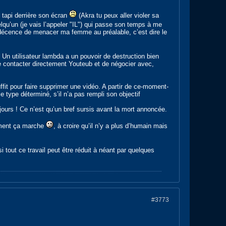
 tapi derrière son écran
(Akra tu peux aller violer sa
uelqu’un (je vais l’appeler "IL") qui passe son temps à me
a décence de menacer ma femme au préalable, c’est dire le
. Un utilisateur lambda a un pouvoir de destruction bien
e contacter directement Youteub et de négocier avec,
fit pour faire supprimer une vidéo. A partir de ce-moment-
le type déterminé, s’il n’a pas rempli son objectif
ujours ! Ce n’est qu’un bref sursis avant la mort annoncée.
sement ça marche
, à croire qu’il n’y a plus d’humain mais
 tout ce travail peut être réduit à néant par quelques
#3773