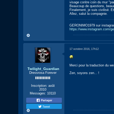
visage contre coin du mur "par
Beaucoup de questions, beauco
Finalement, je suis civilisé. Et 
Allez, salut la compagnie.
GERONIMO1979 sur instagr
https://www.instagram.com/g
17 octobre 2016, 17h12
Merci pour la traduction du we
Twilight_Guardian
Dressrosa Forever
Zen, soyons zen... !
Inscription:
août
2010
Messages:
10110
Partager
Tweet