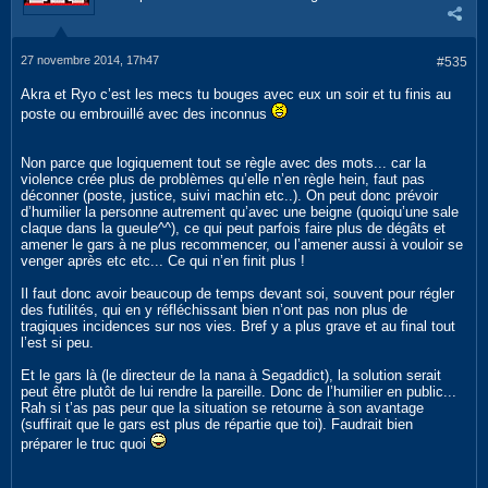
27 novembre 2014, 17h47
#535
Akra et Ryo c’est les mecs tu bouges avec eux un soir et tu finis au
poste ou embrouillé avec des inconnus
Non parce que logiquement tout se règle avec des mots... car la
violence crée plus de problèmes qu’elle n’en règle hein, faut pas
déconner (poste, justice, suivi machin etc..). On peut donc prévoir
d’humilier la personne autrement qu’avec une beigne (quoiqu’une sale
claque dans la gueule^^), ce qui peut parfois faire plus de dégâts et
amener le gars à ne plus recommencer, ou l’amener aussi à vouloir se
venger après etc etc... Ce qui n’en finit plus !
Il faut donc avoir beaucoup de temps devant soi, souvent pour régler
des futilités, qui en y réfléchissant bien n’ont pas non plus de
tragiques incidences sur nos vies. Bref y a plus grave et au final tout
l’est si peu.
Et le gars là (le directeur de la nana à Segaddict), la solution serait
peut être plutôt de lui rendre la pareille. Donc de l’humilier en public...
Rah si t’as pas peur que la situation se retourne à son avantage
(suffirait que le gars est plus de répartie que toi). Faudrait bien
préparer le truc quoi