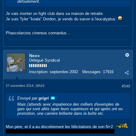
défoulement.
Je vais monter un fight club dans sa maison de retraite.
Je suis Tyler "koala" Dordon, je vends du savon à l'eucalyptus.
Phascolarctos cinereus connardus...
Neox
Délégué Syndical
Inscription:
septembre 2002
Messages:
17916
27 novembre 2014, 18h24
#540
Envoyé par
grigri
Mais j'attends avec impatience des milliers d'exemples de
gars qui sont allés taper leurs supérieurs et qui après ont eu
promotion, une carrière brillante dans la boîte etc.
Mon père, et il a eu discrètement les félicitations de son N+2
Puis après, il est parti monter sa boite pour pu avoir de patron