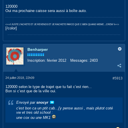
120000
Oui ma prochaine caisse sera aussi à boîte auto.
<==// JUSTE J'ACHETE ET JE REVENDS ET JE RACHETE PARCE QUE C BIEN QUAND MEME ...CREW \\==>
[/color]
Benharper
Inscription:
février 2012
Messages:
2403
24 juillet 2018, 22h09
#5913
120000 selon le type de trajet que tu fait c’est rien...
Bon si c’est que de la ville oui.
Envoyé par
snocyr
c'est bon ca un ptit cab...j'y pense aussi , mais plutot coté
vw et tres old school :
une cox ou une MK1