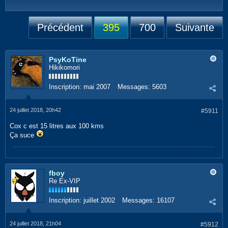
Précédent
395
700
Suivante
PsyKoTine
Hikikomori
Inscription:
mai 2007
Messages:
5603
24 juillet 2018, 20h42
#5911
Cox c est 15 litres aux 100 kms
Ça suce
fboy
Re Ex-VIP
Inscription:
juillet 2002
Messages:
16107
24 juillet 2018, 21h04
#5912