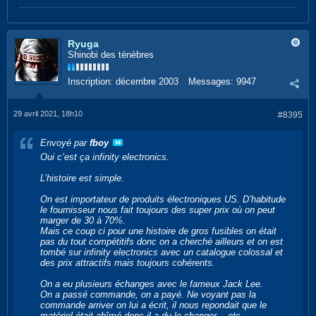
Ryuga
Shinobi des ténèbres
Inscription:
décembre 2003
Messages:
9947
29 avril 2021, 18h10
#8395
Envoyé par
fboy
Oui c’est ça infinity electronics.
L’histoire est simple.
On est importateur de produits électroniques US. D’habitude
le fournisseur nous fait toujours des super prix où on peut
marger de 30 à 70%.
Mais ce coup ci pour une histoire de gros fusibles on était
pas du tout compétitifs donc on a cherché ailleurs et on est
tombé sur infinity electronics avec un catalogue colossal et
des prix attractifs mais toujours cohérents.
On a eu plusieurs échanges avec le fameux Jack Lee.
On a passé commande, on a payé. Ne voyant pas la
commande arriver on lui a écrit, il nous repondait que le
matériel était abîmé donc il a du le changer... etc.