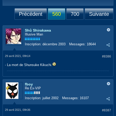
Précédent
560
700
Suivante
Shû Shirakawa
Illusive Man
Inscription:
décembre 2003
Messages:
18644
29 avril 2021, 09h14
#8386
- La mort de Shunsuke Kikuchi.
fboy
Re Ex-VIP
Inscription:
juillet 2002
Messages:
16107
29 avril 2021, 09h36
#8387