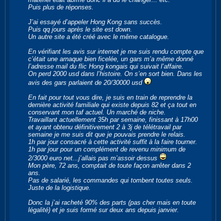
Puis plus de réponses.
J’ai essayé d’appeler Hong Kong sans succès.
Puis qq jours après le site est down.
Un autre site a été créé avec le même catalogue.
En vérifiant les avis sur internet je me suis rendu compte que
c’était une arnaque bien ficelée, un gars m’a même donné
l’adresse mail du flic Hong kongais qui suivait l’affaire.
On perd 2000 usd dans l’histoire. On s’en sort bien. Dans les
avis des gars parlaient de 20/30000 usd
En fait pour tout vous dire, je suis en train de reprendre la
dernière activité familiale qui existe depuis 82 et ça tout en
conservant mon taf actuel. Un marché de niche.
Travaillant actuellement 35h par semaine, finissant à 17h00
et ayant obtenu définitivement 2 à 3j de télétravail par
semaine je me suis dit que je pouvais prendre le relais.
1h par jour consacré à cette activité suffit à la faire tourner.
1h par jour pour un complément de revenu minimum de
2/3000 euro net...j’allais pas m’assoir dessus
Mon père, 72 ans, comptait de toute façon arrêter dans 2
ans.
Pas de salarié, les commandes qui tombent toutes seuls.
Juste de la logistique.
Donc la j’ai racheté 90% des parts (pas cher mais en toute
légalité) et je suis formé sur deux ans depuis janvier.