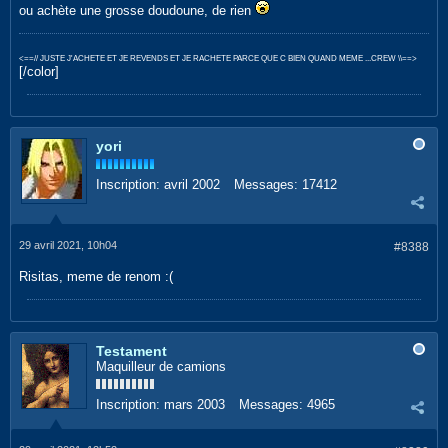
ou achète une grosse doudoune, de rien
<==// JUSTE J'ACHETE ET JE REVENDS ET JE RACHETE PARCE QUE C BIEN QUAND MEME ...CREW \\==>
[/color]
yori
Inscription:
avril 2002
Messages:
17412
29 avril 2021, 10h04
#8388
Risitas, meme de renom :(
Testament
Maquilleur de camions
Inscription:
mars 2003
Messages:
4965