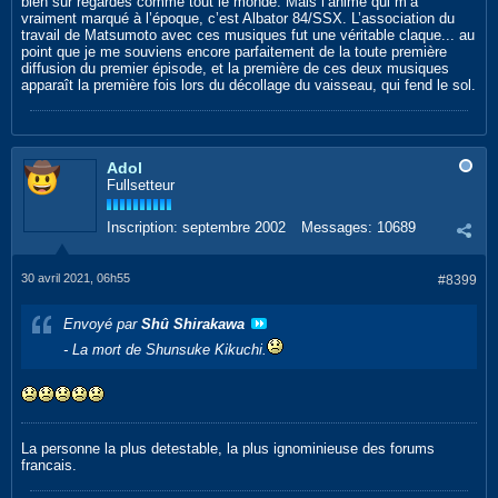
bien sûr regardés comme tout le monde. Mais l’anime qui m’a
vraiment marqué à l’époque, c’est Albator 84/SSX. L’association du
travail de Matsumoto avec ces musiques fut une véritable claque... au
point que je me souviens encore parfaitement de la toute première
diffusion du premier épisode, et la première de ces deux musiques
apparaît la première fois lors du décollage du vaisseau, qui fend le sol.
Adol
Fullsetteur
Inscription:
septembre 2002
Messages:
10689
30 avril 2021, 06h55
#8399
Envoyé par
Shû Shirakawa
- La mort de Shunsuke Kikuchi.
La personne la plus detestable, la plus ignominieuse des forums
francais.