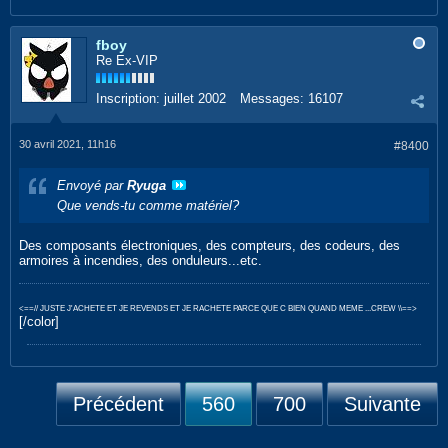
fboy
Re Ex-VIP
Inscription:
juillet 2002
Messages:
16107
30 avril 2021, 11h16
#8400
Envoyé par
Ryuga
Que vends-tu comme matériel?
Des composants électroniques, des compteurs, des codeurs, des
armoires à incendies, des onduleurs...etc.
<==// JUSTE J'ACHETE ET JE REVENDS ET JE RACHETE PARCE QUE C BIEN QUAND MEME ...CREW \\==>
[/color]
Précédent
560
700
Suivante