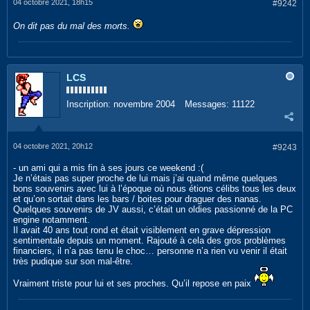
04 octobre 2021, 18h15
#9242
On dit pas du mal des morts.
LCS
Inscription:
novembre 2004
Messages:
11122
04 octobre 2021, 20h12
#9243
- un ami qui a mis fin à ses jours ce weekend :(
Je n’étais pas super proche de lui mais j’ai quand même quelques
bons souvenirs avec lui à l’époque où nous étions célibs tous les deux
et qu’on sortait dans les bars / boites pour draguer des nanas.
Quelques souvenirs de JV aussi, c’était un oldies passionné de la PC
engine notamment.
Il avait 40 ans tout rond et était visiblement en grave dépression
sentimentale depuis un moment. Rajouté à cela des gros problèmes
financiers, il n’a pas tenu le choc… personne n’a rien vu venir il était
très pudique sur son mal-être.
Vraiment triste pour lui et ses proches. Qu’il repose en paix