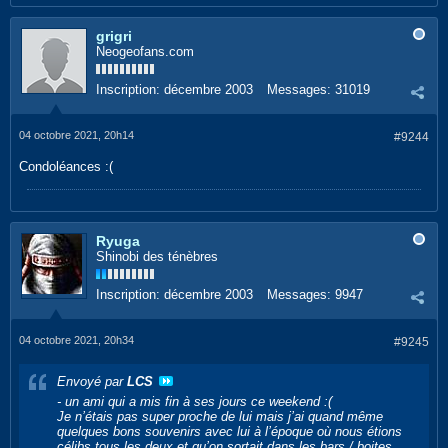
grigri
Neogeofans.com
Inscription:
décembre 2003
Messages:
31019
04 octobre 2021, 20h14
#9244
Condoléances :(
Ryuga
Shinobi des ténèbres
Inscription:
décembre 2003
Messages:
9947
04 octobre 2021, 20h34
#9245
Envoyé par
LCS
- un ami qui a mis fin à ses jours ce weekend :(
Je n’étais pas super proche de lui mais j’ai quand même
quelques bons souvenirs avec lui à l’époque où nous étions
célibs tous les deux et qu’on sortait dans les bars / boites