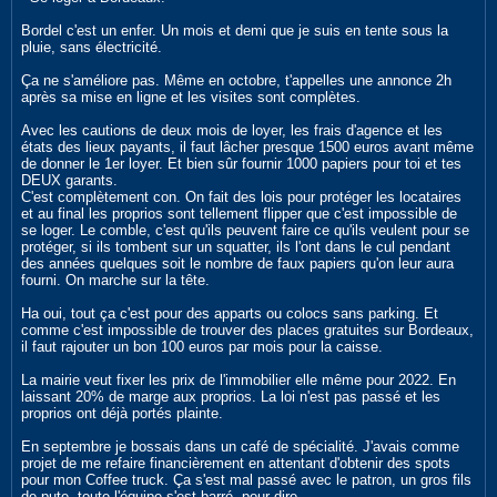
Bordel c'est un enfer. Un mois et demi que je suis en tente sous la
pluie, sans électricité.
Ça ne s'améliore pas. Même en octobre, t'appelles une annonce 2h
après sa mise en ligne et les visites sont complètes.
Avec les cautions de deux mois de loyer, les frais d'agence et les
états des lieux payants, il faut lâcher presque 1500 euros avant même
de donner le 1er loyer. Et bien sûr fournir 1000 papiers pour toi et tes
DEUX garants.
C'est complètement con. On fait des lois pour protéger les locataires
et au final les proprios sont tellement flipper que c'est impossible de
se loger. Le comble, c'est qu'ils peuvent faire ce qu'ils veulent pour se
protéger, si ils tombent sur un squatter, ils l'ont dans le cul pendant
des années quelques soit le nombre de faux papiers qu'on leur aura
fourni. On marche sur la tête.
Ha oui, tout ça c'est pour des apparts ou colocs sans parking. Et
comme c'est impossible de trouver des places gratuites sur Bordeaux,
il faut rajouter un bon 100 euros par mois pour la caisse.
La mairie veut fixer les prix de l'immobilier elle même pour 2022. En
laissant 20% de marge aux proprios. La loi n'est pas passé et les
proprios ont déjà portés plainte.
En septembre je bossais dans un café de spécialité. J'avais comme
projet de me refaire financièrement en attentant d'obtenir des spots
pour mon Coffee truck. Ça s'est mal passé avec le patron, un gros fils
de pute, toute l'équipe s'est barré, pour dire.