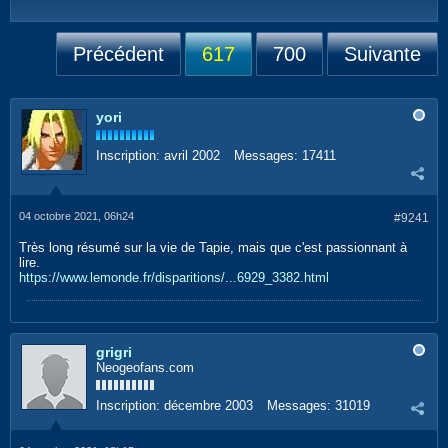
Précédent
617
700
Suivante
yori
Inscription:
avril 2002
Messages:
17411
04 octobre 2021, 06h24
#9241
Très long résumé sur la vie de Tapie, mais que c'est passionnant à
lire.
https://www.lemonde.fr/disparitions/...6929_3382.html
grigri
Neogeofans.com
Inscription:
décembre 2003
Messages:
31019