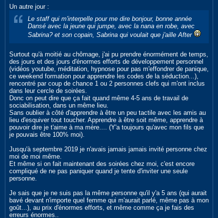
Un autre jour :
Le staff qui m'interpelle pour me dire bonjour, bonne année
Dansé avec la jeune qui jumpe, avec la nana en robe, avec
Sabrina? et son copain, Sabrina qui voulait que j'aille After
Surtout qu'à moitié au chômage, j'ai pu prendre énormément de temps,
des jours et des jours d'énormes efforts de développement personnel
(vidéos youtube, méditation, hypnose pour pas m'effondrer de panique,
ce weekend formation pour apprendre les codes de la séduction...),
rencontré par coup de chance 1 ou 2 personnes clefs qui m'ont inclus
dans leur cercle de soirées.
Donc on peut dire que ça fait quand même 4-5 ans de travail de
sociabilisation, dans un même lieu.
Sans oublier à côté d'apprendre à être un peu tactile avec les amis au
lieu d'esquiver tout toucher. Apprendre à être soit même, apprendre à
pouvoir dire je t'aime à ma mère.... (Y'a toujours qu'avec mon fils que
je pouvais être 100% moi).
Jusqu'à septembre 2019 je n'avais jamais jamais invité personne chez
moi de moi même.
Et même si on fait maintenant des soirées chez moi, c'est encore
compliqué de ne pas paniquer quand je tente d'inviter une seule
personne.
Je sais que je ne suis pas la même personne qu'il y'a 5 ans (qui aurait
bavé devant n'importe quel femme qui m'aurait parlé, même pas à mon
goût...), au prix d'énormes efforts, et même comme ça je fais des
erreurs énormes..