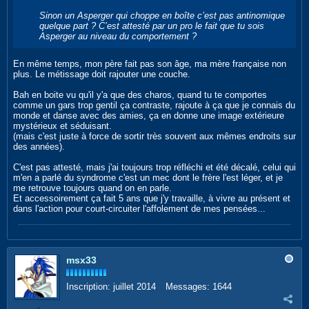
Sinon un Asperger qui choppe en boîte c’est pas antinomique
quelque part ? C’est attesté par un pro le fait que tu sois
Asperger au niveau du comportement ?
En même temps, mon père fait pas son âge, ma mère française non
plus. Le métissage doit rajouter une couche.
Bah en boite vu qu'il y'a que des charos, quand tu te comportes
comme un gars trop gentil ça contraste, rajoute à ça que je connais du
monde et danse avec des amies, ça en donne une image extérieure
mystérieux et séduisant.
(mais c'est juste à force de sortir très souvent aux mêmes endroits sur
des années).
C'est pas attesté, mais j'ai toujours trop réfléchi et été décalé, celui qui
m'en a parlé du syndrome c'est un mec dont le frère l'est léger, et je
me retrouve toujours quand on en parle.
Et accessoirement ça fait 5 ans que j'y travaille, à vivre au présent et
dans l'action pour court-circuiter l'affolement de mes pensées...
msx33
Inscription:
juillet 2014
Messages:
1644