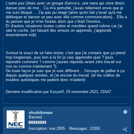
L'autre jour j'étais avec un groupe d'ami‧e‧s, une nana qui vient direct
danser près de moi... Ca m'a perturbé, j'avais tellement envie que je
me suis bloqué.... J'ai pas pu réagir (alors qu'en fait y'avait qu'à me
débloquer et danser un peu avec elle comme communication)... Elle a
du penser que je m'en foutais alors que c'était l'inverse...
Et d'autres situations toutes cuites et merdées quand même car j'ai
raté le coche. (en faisant des erreurs on apprends, j'apprends
énormément mdr)
Surtout le souci de se faire tester, c'est que j'ai compris que ça prend
trop longtemps, puis bon à la fin je vais apprendre quoi ? (puis
répondre comment ? comme j'aurais répondu avant zéro travail sur
moi ou comme maintenant ?).
De toute façon je sais que je suis différent... J'essaye de pallier à ça
depuis quelques années, et j'ai encore du travail. (et les vidéos de
troubles autistiques me parlent donc m'aident)
Dernière modification par
KaspeR
,
03 novembre 2021, 01h07
.
shubibiman
Banned
Inscription:
mai 2005
Messages:
13350