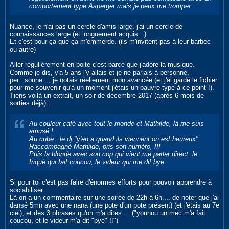
comportement type Asperger mais je peux me tromper.
Nuance, je n'ai pas un cercle d'amis large, j'ai un cercle de
connaissances large (et longuement acquis...)
Et c'est pour ça que ça m'emmerde. (ils m'invitent pas à leur barbec
ou autre)
Aller régulièrement en boite c'est parce que j'adore la musique.
Comme je dis, y'a 5 ans j'y allais et je ne parlais à personne,
per...sonne..., je notais réellement mon avancée (et j'ai gardé le fichier
pour me souvenir qu'à un moment j'étais un pauvre type à ce point !).
Tiens voilà un extrait, un soir de décembre 2017 (après 6 mois de
sorties déjà) :
Au couleur café avec tout le monde et Mathilde, là me suis
amusé !
Au cube : le dj "y'en a quand ils viennent on est heureux"
Raccompagné Mathilde, pris son numéro, !!!
Puis la blonde avec son cop qui vient me parler direct, le
friqué qui fait coucou, le videur qui me dit bye.
Si pour toi c'est pas faire d'énormes efforts pour pouvoir apprendre à
sociabiliser.
Là on a un commentaire sur une soirée de 22h à 6h.... de noter que j'ai
dansé 5mn avec une nana (une pote d'un pote présent) (et j'étais au 7e
ciel), et des 3 phrases qu'on m'a dites.... ("youhou un mec m'a fait
coucou, et le videur m'a dit "bye" !!")