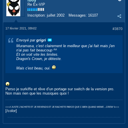
fboy
Re Ex-VIP
Inscription:
juillet 2002
Messages:
16107
17 février 2021, 08h02
#3870
Envoyé par
grigri
Muramasa
, c'est clairement le meilleur que j'ai fait mais j'en
n'ai pas fait beaucoup ^^
Et on voit vite les limites.
Dragon's Crown
, je déteste.
Mais c'est beau, oui.
Perso je surkiffe et rêve d’un portage sur switch de la version pro.
Non mais rien que les musiques quoi !
<==// JUSTE J'ACHETE ET JE REVENDS ET JE RACHETE PARCE QUE C BIEN QUAND MEME ...CREW \\==>
[/color]