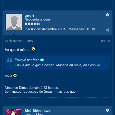
grigri
Neogeofans.com
Inscription:
décembre 2003
Messages:
31019
16 février 2021, 16h46
#3860
Ha quand même.
Envoyé par
fatir
il n'y a aucun game design. Manette en main, on s'ennuie.
Voilà
Nintendo Direct demain à 23 heures.
50 minutes. Beaucoup de
Smash
mais pas que.
Shû Shirakawa
Illusive Man