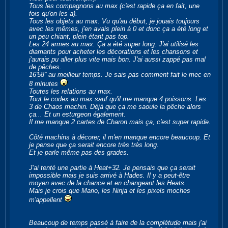
Tous les compagnons au max (c'est rapide ça en fait, une
fois qu'on les a).
Tous les objets au max. Vu qu'au début, je jouais toujours
avec les mêmes, j'en avais plein à 0 et donc ça a été long et
un peu chiant, plein étant pas top.
Les 24 armes au max. Ça a été super long. J'ai utilisé les
diamants pour acheter les décorations et les chansons et
j'aurais pu aller plus vite mais bon. J'ai aussi zappé pas mal
de pêches.
16'58'' au meilleur temps. Je sais pas comment fait le mec en
8 minutes
Toutes les relations au max.
Tout le codex au max sauf qu'il me manque 4 poissons. Les
3 de Chaos machin. Déjà que ça me saoule la pêche alors
ça... Et un esturgeon également.
Il me manque 2 cartes de Charon mais ça, c'est super rapide.
Côté machins à décorer, il m'en manque encore beaucoup. Et
je pense que ça serait encore très très long.
Et je parle même pas des grades.
J'ai tenté une partie à Heat+32. Je pensais que ça serait
impossible mais je suis arrivé à Hades. Il y a peut-être
moyen avec de la chance et en changeant les Heats...
Mais je crois que
Mario
, les Ninja et les pixels moches
m'appellent
Beaucoup de temps passé à faire de la complétude mais j'ai