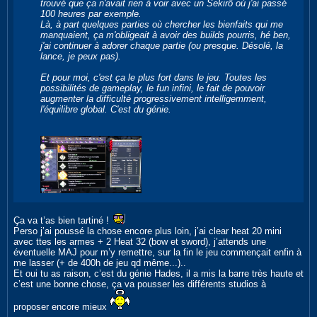
trouvé que ça n'avait rien à voir avec un
Sekirô
où j'ai passé
100 heures par exemple.
Là, à part quelques parties où chercher les bienfaits qui me
manquaient, ça m'obligeait à avoir des builds pourris, hé ben,
j'ai continuer à adorer chaque partie (ou presque. Désolé, la
lance, je peux pas).
Et pour moi, c'est ça le plus fort dans le jeu. Toutes les
possibilités de gameplay, le fun infini, le fait de pouvoir
augmenter la difficulté progressivement intelligemment,
l'équilibre global. C'est du génie.
Ça va t’as bien tartiné !
Perso j’ai poussé la chose encore plus loin, j’ai clear heat 20 mini
avec ttes les armes + 2 Heat 32 (bow et sword), j’attends une
éventuelle MAJ pour m’y remettre, sur la fin le jeu commençait enfin à
me lasser (+ de 400h de jeu qd même...)..
Et oui tu as raison, c’est du génie Hades, il a mis la barre très haute et
c’est une bonne chose, ça va pousser les différents studios à
proposer encore mieux