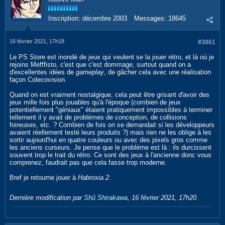
Inscription:
décembre 2003
Messages:
18645
16 février 2021, 17h18
#3861
Le PS Store est inondé de jeux qui veulent se la jouer rétro, et là où je
rejoins Mefffisto, c'est que c'est dommage, surtout quand on a
d'excellentes idées de
gameplay
, de gâcher cela avec une réalisation
façon Colecovision.
Quand on est vraiment nostalgique, cela peut être grisant d'avoir des
jeux mille fois plus jouables qu'à l'époque (combien de jeux
potentiellement "géniaux" étaient pratiquement impossibles à terminer
tellement il y avait de problèmes de conception, de collisions
foireuses, etc. ? Combien de fois on se demandait si les développeurs
avaient réellement testé leurs produits ?) mais rien ne les oblige à les
sortir aujourd'hui en quatre couleurs ou avec des pixels gros comme
les anciens curseurs. Je pense que le problème est là : ils durcissent
souvent trop le trait du rétro. Ce sont des jeux à l'ancienne donc vous
comprenez, faudrait pas que cela fasse trop moderne.
Bref je retourne jouer à
Habroxia 2.
Dernière modification par
Shû Shirakawa
,
16 février 2021, 17h20
.