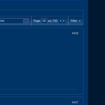
Page
sur
700
Filtre
#406
#407