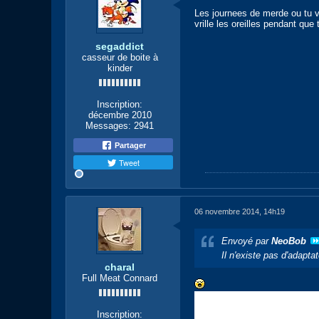
Les journees de merde ou tu va
vrille les oreilles pendant qu
segaddict
casseur de boite à
kinder
Inscription:
décembre 2010
Messages:
2941
Partager
Tweet
06 novembre 2014, 14h19
Envoyé par
NeoBob
Il n'existe pas d'adapt
charal
Full Meat Connard
Inscription: