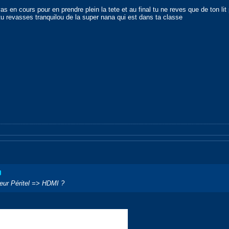
s en cours pour en prendre plein la tete et au final tu ne reves que de ton li
e tu revasses tranquilou de la super nana qui est dans ta classe
ateur Péritel => HDMI ?