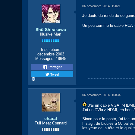
06 novembre 2014, 15h21
Je doute du rendu de ce genre
Un peu comme le câble RCA -> 
Shû Shirakawa
Illusive Man
Inscription:
décembre 2003
Messages:
18645
Partager
Tweet
06 novembre 2014, 16h34
J'ai un câble VGA=>HDMI, 
J'ai un DVI=> HDMI, eh ben là
charal
Sinon pour la photo, j'ai fai
Full Meat Connard
Il s'agit de bidules à 50 ball
les yeux de la tête et la quali