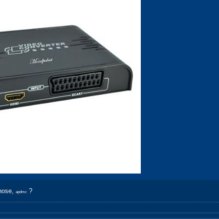
chose,
?
apdmc