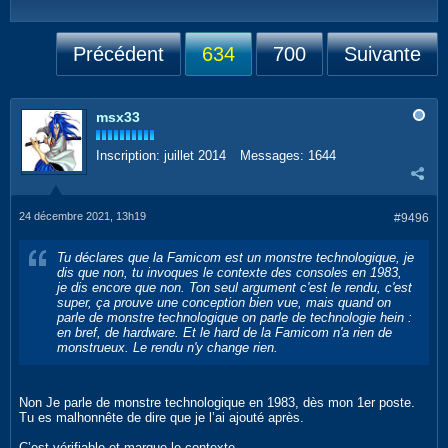
Précédent
634
700
Suivante
msx33
Inscription:
juillet 2014
Messages:
1644
24 décembre 2021, 13h19
#9496
Tu déclares que la Famicom est un monstre technologique, je
dis que non, tu invoques le contexte des consoles en 1983,
je dis encore que non. Ton seul argument c'est le rendu, c'est
super, ça prouve une conception bien vue, mais quand on
parle de monstre technologique on parle de technologie hein :
en bref, de hardware. Et le hard de la Famicom n'a rien de
monstrueux. Le rendu n'y change rien.
Non Je parle de monstre technologique en 1983, dès mon 1er poste.
Tu es malhonnête de dire que je l’ai ajouté après.
C’est vérifiable et marque le contexte.