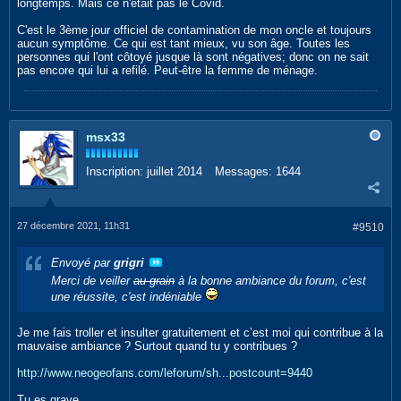
longtemps. Mais ce n'était pas le Covid.
C'est le 3ème jour officiel de contamination de mon oncle et toujours
aucun symptôme. Ce qui est tant mieux, vu son âge. Toutes les
personnes qui l'ont côtoyé jusque là sont négatives; donc on ne sait
pas encore qui lui a refilé. Peut-être la femme de ménage.
msx33
Inscription:
juillet 2014
Messages:
1644
27 décembre 2021, 11h31
#9510
Envoyé par
grigri
Merci de veiller
au grain
à la bonne ambiance du forum, c'est
une réussite, c'est indéniable
Je me fais troller et insulter gratuitement et c’est moi qui contribue à la
mauvaise ambiance ? Surtout quand tu y contribues ?
http://www.neogeofans.com/leforum/sh...postcount=9440
Tu es grave…