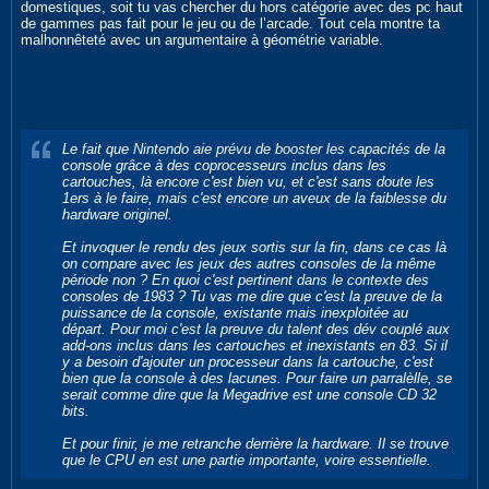
domestiques, soit tu vas chercher du hors catégorie avec des pc haut
de gammes pas fait pour le jeu ou de l’arcade. Tout cela montre ta
malhonnêteté avec un argumentaire à géométrie variable.
Le fait que Nintendo aie prévu de booster les capacités de la
console grâce à des coprocesseurs inclus dans les
cartouches, là encore c'est bien vu, et c'est sans doute les
1ers à le faire, mais c'est encore un aveux de la faiblesse du
hardware originel.
Et invoquer le rendu des jeux sortis
sur la fin
, dans ce cas là
on compare avec les jeux des autres consoles de la même
période non ? En quoi c'est pertinent dans le contexte des
consoles de 1983 ? Tu vas me dire que c'est la preuve de la
puissance de la console, existante mais inexploitée au
départ. Pour moi c'est la preuve du talent des dév couplé aux
add-ons inclus dans les cartouches et inexistants en 83. Si il
y a besoin d'ajouter un processeur dans la cartouche, c'est
bien que la console à des lacunes. Pour faire un parralèlle, se
serait comme dire que la Megadrive est une console CD 32
bits.
Et pour finir, je me retranche derrière la hardware. Il se trouve
que le CPU en est une partie importante, voire essentielle.