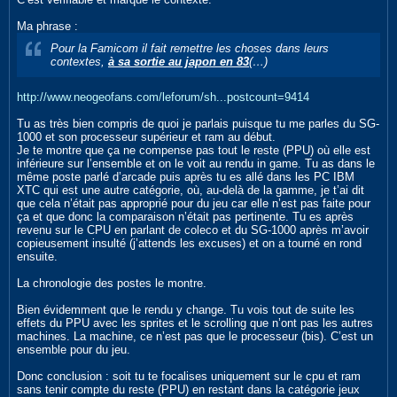
Ma phrase :
Pour la Famicom il fait remettre les choses dans leurs
contextes,
à sa sortie au japon
en 83
(…)
http://www.neogeofans.com/leforum/sh...postcount=9414
Tu as très bien compris de quoi je parlais puisque tu me parles du SG-
1000 et son processeur supérieur et ram au début.
Je te montre que ça ne compense pas tout le reste (PPU) où elle est
inférieure sur l’ensemble et on le voit au rendu in game. Tu as dans le
même poste parlé d’arcade puis après tu es allé dans les PC IBM
XTC qui est une autre catégorie, où, au-delà de la gamme, je t’ai dit
que cela n’était pas approprié pour du jeu car elle n’est pas faite pour
ça et que donc la comparaison n’était pas pertinente. Tu es après
revenu sur le CPU en parlant de coleco et du SG-1000 après m’avoir
copieusement insulté (j’attends les excuses) et on a tourné en rond
ensuite.
La chronologie des postes le montre.
Bien évidemment que le rendu y change. Tu vois tout de suite les
effets du PPU avec les sprites et le scrolling que n’ont pas les autres
machines. La machine, ce n’est pas que le processeur (bis). C’est un
ensemble pour du jeu.
Donc conclusion : soit tu te focalises uniquement sur le cpu et ram
sans tenir compte du reste (PPU) en restant dans la catégorie jeux