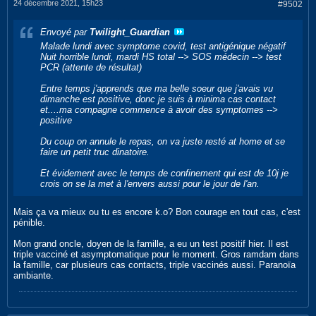
24 décembre 2021, 15h23
#9502
Envoyé par
Twilight_Guardian
Malade lundi avec symptome covid, test antigénique négatif
Nuit horrible lundi, mardi HS total --> SOS médecin --> test
PCR (attente de résultat)
Entre temps j'apprends que ma belle soeur que j'avais vu
dimanche est positive, donc je suis à minima cas contact
et....ma compagne commence à avoir des symptomes -->
positive
Du coup on annule le repas, on va juste resté at home et se
faire un petit truc dinatoire.
Et évidement avec le temps de confinement qui est de 10j je
crois on se la met à l'envers aussi pour le jour de l'an.
Mais ça va mieux ou tu es encore k.o? Bon courage en tout cas, c'est
pénible.
Mon grand oncle, doyen de la famille, a eu un test positif hier. Il est
triple vacciné et asymptomatique pour le moment. Gros ramdam dans
la famille, car plusieurs cas contacts, triple vaccinés aussi. Paranoïa
ambiante.