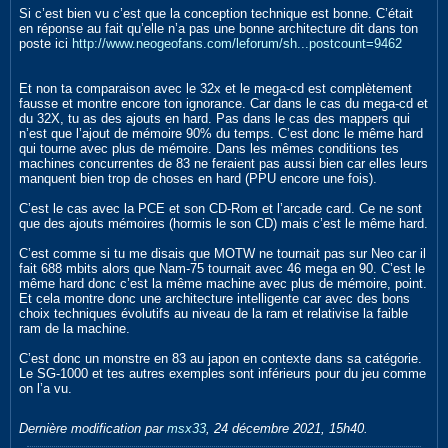
Si c’est bien vu c’est que la conception technique est bonne. C’était
en réponse au fait qu’elle n’a pas une bonne architecture dit dans ton
poste ici
http://www.neogeofans.com/leforum/sh...postcount=9462
Et non ta comparaison avec le 32x et le mega-cd est complètement
fausse et montre encore ton ignorance. Car dans le cas du mega-cd et
du 32X, tu as des ajouts en hard. Pas dans le cas des mappers qui
n’est que l’ajout de mémoire 90% du temps. C’est donc le même hard
qui tourne avec plus de mémoire. Dans les mêmes conditions tes
machines concurrentes de 83 ne feraient pas aussi bien car elles leurs
manquent bien trop de choses en hard (PPU encore une fois).
C’est le cas avec la PCE et son CD-Rom et l’arcade card. Ce ne sont
que des ajouts mémoires (hormis le son CD) mais c’est le même hard.
C’est comme si tu me disais que MOTW ne tournait pas sur Neo car il
fait 688 mbits alors que Nam-75 tournait avec 46 mega en 90. C’est le
même hard donc c’est la même machine avec plus de mémoire, point.
Et cela montre donc une architecture intelligente car avec des bons
choix techniques évolutifs au niveau de la ram et relativise la faible
ram de la machine.
C’est donc un monstre en 83 au japon en contexte dans sa catégorie.
Le SG-1000 et tes autres exemples sont inférieurs pour du jeu comme
on l’a vu.
Dernière modification par
msx33
,
24 décembre 2021, 15h40
.