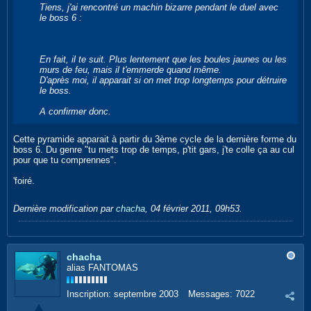
Tiens, j'ai rencontré un machin bizarre pendant le duel avec
le boss 6 :
En fait, il te suit. Plus lentement que les boules jaunes ou les
murs de feu, mais il t'emmerde quand même.
D'après moi, il apparait si on met trop longtemps pour détruire
le boss.
A confirmer donc.
Cette pyramide apparait à partir du 3ème cycle de la dernière forme du
boss 6. Du genre "tu mets trop de temps, p'tit gars, j'te colle ça au cul
pour que tu comprennes".
'foiré.
Dernière modification par
chacha
,
04 février 2011, 09h53
.
chacha
alias FANTOMAS
Inscription:
septembre 2003
Messages:
7022