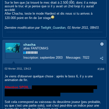
Sur le lien que j'ai trouvé le mec était à 2.500.000, donc il a méga
assuré le truc et je pense que si il y avait un 2nd loop il y aurait
accédé.
Aller Chacha, teste le mode Hardest et dis nous si tu arrives à
120.000 point en fin de 1er stage
Dernière modification par
Twilight_Guardian
,
01 février 2011, 08h03
.
chacha
alias FANTOMAS
Inscription:
septembre 2003
Messages:
7022
02 février 2011, 13h13
#184
Je viens d'observer quelque chose : après le boss 6, il y a une
animation de fin.
Attention SPOIL :
avant que la planète n'explose, notre vaisseau
s'échappe d'elle, ET un autre vaisseau je pense se casse de la
planète aussi, du côté opposé au notre.
Soit cela correspond au vaisseau du deuxième joueur (peu probable,
vu que c'est une partie solo), soit c'est peut-être un indice pour une