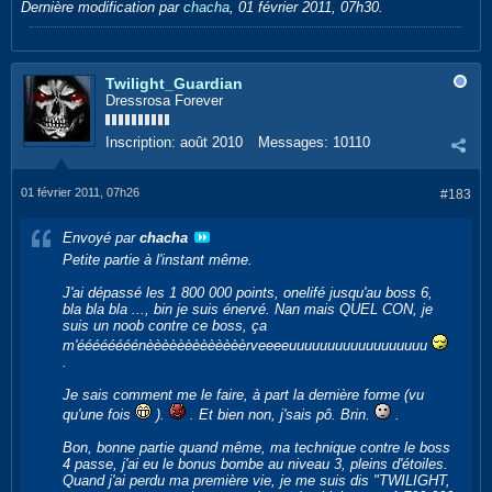
Dernière modification par
chacha
,
01 février 2011, 07h30
.
Twilight_Guardian
Dressrosa Forever
Inscription:
août 2010
Messages:
10110
01 février 2011, 07h26
#183
Envoyé par
chacha
Petite partie à l'instant même.
J'ai dépassé les 1 800 000 points, onelifé jusqu'au boss 6,
bla bla bla ..., bin je suis énervé. Nan mais QUEL CON, je
suis un noob contre ce boss, ça
m'éééééééénèèèèèèèèèèèèèrveeeeuuuuuuuuuuuuuuuuuu
.
Je sais comment me le faire, à part la dernière forme (vu
qu'une fois
).
. Et bien non, j'sais pô. Brin.
.
Bon, bonne partie quand même, ma technique contre le boss
4 passe, j'ai eu le bonus bombe au niveau 3, pleins d'étoiles.
Quand j'ai perdu ma première vie, je me suis dis "TWILIGHT,