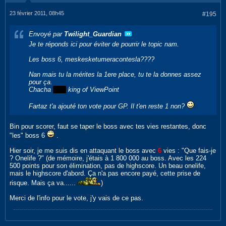
23 février 2011, 08h45
#195
Envoyé par
Twilight_Guardian
Je te réponds ici pour éviter de pourrir le topic nam.
Les boss 6, meskesketumeracontesla????
Nan mais tu la mérites la 1ere place, tu te la donnes assez
pour ça.
Chacha
futur
king of ViewPoint
Fartaz t'a ajouté ton vote pour GP. Il t'en reste 1 non?
Bin pour scorer, faut se taper le boss avec tes vies restantes, donc
"les" boss 6
.
Hier soir, je me suis dis en attaquant le boss avec
6
vies : "Que fais-je
? Onelife ?" (de mémoire, j'étais à 1 800 000 au boss. Avec les 224
500 points pour son élimination, pas de highscore. Un beau onelife,
mais le highscore d'abord. Ça n'a pas encore payé, cette prise de
risque. Mais ça va......
)
Merci de l'info pour le vote, j'y vais de ce pas.