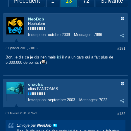
Précédent
1
13
72
Suivante
NeoBob
Nephalem
Inscription:
octobre 2009
Messages:
7996
31 janvier 2011, 21h16
#181
Bon, je dis ça je dis rien mais
ici
il y a un gars qui a fait plus de
5,000,000 de points (
)
chacha
alias FANTOMAS
Inscription:
septembre 2003
Messages:
7022
01 février 2011, 07h23
#182
Envoyé par
NeoBob