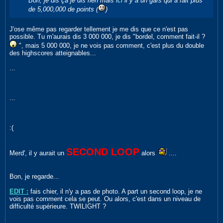
Bon, je dis ça je dis rien mais
ici
il y a un gars qui a fait plus
de 5,000,000 de points (
)
J'ose même pas regarder tellement je me dis que ce n'est pas
possible. Tu m'aurais dis 3 000 000, je dis "bordel, comment fait-il ?
", mais 5 000 000, je ne vois pas comment, c'est plus du double
des highscores atteignables...
...
...
:(
SECOND LOOP
Merd', il y aurait un
alors
....
Bon, je regarde...
EDIT :
fais chier, il n'y a pas de photo. A part un second loop, je ne
vois pas comment cela se peut. Ou alors, c'est dans un niveau de
difficulté supérieure. TWILIGHT ?