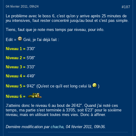
04 février 2011, 09h24
#187
Le problème avec le boss 6, c'est qu'on y arrive après 25 minutes de
jeu intensives, faut rester concentré jusqu'au bout et c'est pas simple.
Tiens, faut que je note mes temps par niveau, pour info.
Edit =
Gnii, je l'ai déjà fait :
Niveau 1 =
3'30"
Niveau 2 =
5'08"
Niveau 3 =
3'33"
Niveau 4 =
4'49"
Niveau 5 =
9'42" (Qu'est ce qu'il est long celui là
)
Niveau 6 =
J'atteins donc le niveau 6 au bout de 26'42". Quand j'ai noté ces
temps, ma partie s'est terminée à 33'05, soit 6'23" pour le sixième
niveau, mais en utilisant toutes mes vies. Donc à affiner.
Dernière modification par
chacha
,
04 février 2011, 09h36
.