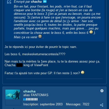
Envoyé par
chacha
Bin en fait, pour l'instant, les pods, m'en fout, car il faut
claquer une bombe (la rouge) et j'en ai besoin en cas de
détresse pour le boss 3 (j'en ai jamais eu besoin, mais ça me
rassure). Si j'arrive à faire ce que j'envisage, on pourra encore
l'améliorer avec ce genre de détail (si j'y arrive : hier soir,
onelife jusqu'au boss 6, toutes les étoiles, la partie presque
parfaite, loupé quelques machins, mais pas grave.... pas pu
concrétiser la chose avec le boss 6, enfin les boss 6
).
Mais ça va venir
.
Je te réponds ici pour éviter de pourrir le topic nam.
Les boss 6, meskesketumeracontesla????
Nan mais tu la mérites la 1ere place, tu te la donnes assez pour ça.
Chacha
futur
king of ViewPoint
Fartaz t'a ajouté ton vote pour GP. Il t'en reste 1 non?
chacha
alias FANTOMAS
Inscription:
septembre 2003
Messages:
7022