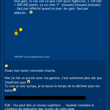
mon gars, tu vas voir ce que c'est qu'un highscore, 1 700 000
+ 450 000 points, ça va chier !!". (mouais) (mouais) (mouais)
...faut pas réfléchir quand on joue, les gars, faut pas
réfléchir...
.
TWILIGHT, tu verras quand même, un jour...
Ouais faut rester concentré chacha.
Hier j'ai fait un puzzle avec ma gamine, c'est autrement plus dur que
ViewPoint quoi
Tu vois je suis sympa, je te laisse le temps de te déchirer pour me
battre
De toute façon on est à chier quand on voit le score JAP
Edit : Oui peut être un niveau supérieur..... faudrait connaitre la
condition de réalisation des scores de cette page.