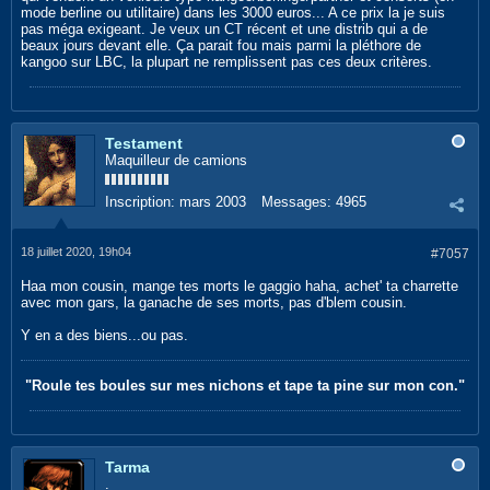
mode berline ou utilitaire) dans les 3000 euros... A ce prix la je suis
pas méga exigeant. Je veux un CT récent et une distrib qui a de
beaux jours devant elle. Ça parait fou mais parmi la pléthore de
kangoo sur LBC, la plupart ne remplissent pas ces deux critères.
Testament
Maquilleur de camions
Inscription:
mars 2003
Messages:
4965
18 juillet 2020, 19h04
#7057
Haa mon cousin, mange tes morts le gaggio haha, achet' ta charrette
avec mon gars, la ganache de ses morts, pas d'blem cousin.
Y en a des biens...ou pas.
"Roule tes boules sur mes nichons et tape ta pine sur mon con."
Tarma
.