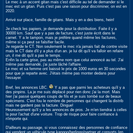
Le mec à un accent gitan mais c'est difficile au tel de demander si le
mec est un gitan. Puis c'est pas une raison pour discriminer, on est en
2020.
Arrivé sur place, famille de gitans. Mais y en a des biens, hein!
Je check les papiers, je demande pour la distribution. Faite il y a
30000 km. Sauf que y a pas de facture, c'est juste écrit dans le
carnet. Y a le tampon, mais je préfère quand même les factures,
même si ça peut se falsifier facile.
Je regarde le CT. Non seulement le mec n'a jamais fait de contre visite
mais le CT date d'il y a plus d'un an. je lui dit qu'il va falloir en refaire
un, il me dit qu'il a pas le temps.
Enfin la carte grise, pas au même nom que celui annoncé au tel. J'ai
même pas demandé, j'ai juste lâché l'affaire.
Le mec et sa femme ont baissé le prix de 1000 euros en 30 secondes
pour que je reparte avec. J'étais même pas monter dedans pour
l'essayer.
Bref, les annonces LBC.
Y a pas que parmi les acheteurs qu'il y a
des pinpins. La je me suis déplacé pour rien donc j'ai la mort. Mais
hier j'ai passé quelques coups de fils et je suis tombé sur de beaux
spécimens. C'est fou le nombre de personnes qui changent la distrib
mais ne gardent pas la facture. Dingue!
Heureusement qu'il y a les annonces de pros. Je m'en tiendrai à celles
la pour l'achat d'une voiture. Trop de risque pour faire confiance à
n'importe qui.
D'ailleurs au passage, si vous connaissez des personnes de confiance
qui vendent un véhicule type kangoo/berlingo/partner et consorts (en