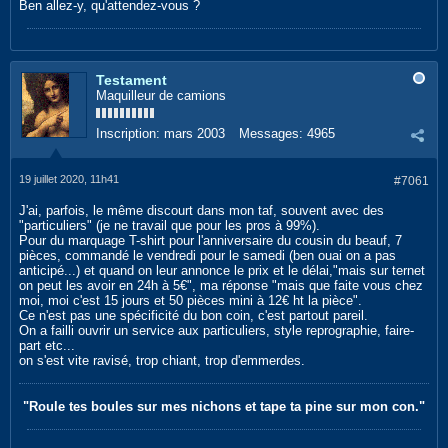
Ben allez-y, qu'attendez-vous ?
Testament
Maquilleur de camions
Inscription:
mars 2003
Messages:
4965
19 juillet 2020, 11h41
#7061
J'ai, parfois, le même discourt dans mon taf, souvent avec des
"particuliers" (je ne travail que pour les pros à 99%).
Pour du marquage T-shirt pour l'anniversaire du cousin du beauf, 7
pièces, commandé le vendredi pour le samedi (ben ouai on a pas
anticipé...) et quand on leur annonce le prix et le délai,"mais sur ternet
on peut les avoir en 24h à 5€", ma réponse "mais que faite vous chez
moi, moi c'est 15 jours et 50 pièces mini à 12€ ht la pièce".
Ce n'est pas une spécificité du bon coin, c'est partout pareil.
On a failli ouvrir un service aux particuliers, style reprographie, faire-
part etc...
on s'est vite ravisé, trop chiant, trop d'emmerdes.
"Roule tes boules sur mes nichons et tape ta pine sur mon con."