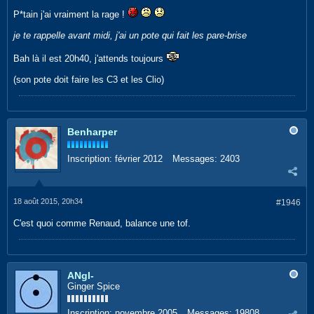
P*tain j'ai vraiment la rage !
je te rappelle avant midi, j'ai un pote qui fait les pare-brise
Bah là il est 20h40, j'attends toujours
(son pote doit faire les C3 et les Clio)
Benharper
Inscription:
février 2012
Messages:
2403
18 août 2015, 20h34
#1946
C'est quoi comme Renaud, balance une tof.
ANgI-
Ginger Spice
Inscription:
novembre 2005
Messages:
19808