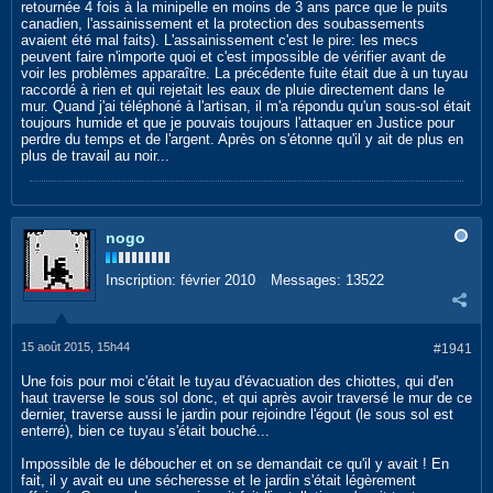
retournée 4 fois à la minipelle en moins de 3 ans parce que le puits
canadien, l'assainissement et la protection des soubassements
avaient été mal faits). L'assainissement c'est le pire: les mecs
peuvent faire n'importe quoi et c'est impossible de vérifier avant de
voir les problèmes apparaître. La précédente fuite était due à un tuyau
raccordé à rien et qui rejetait les eaux de pluie directement dans le
mur. Quand j'ai téléphoné à l'artisan, il m'a répondu qu'un sous-sol était
toujours humide et que je pouvais toujours l'attaquer en Justice pour
perdre du temps et de l'argent. Après on s'étonne qu'il y ait de plus en
plus de travail au noir...
nogo
Inscription:
février 2010
Messages:
13522
15 août 2015, 15h44
#1941
Une fois pour moi c'était le tuyau d'évacuation des chiottes, qui d'en
haut traverse le sous sol donc, et qui après avoir traversé le mur de ce
dernier, traverse aussi le jardin pour rejoindre l'égout (le sous sol est
enterré), bien ce tuyau s'était bouché...
Impossible de le déboucher et on se demandait ce qu'il y avait ! En
fait, il y avait eu une sécheresse et le jardin s'était légèrement