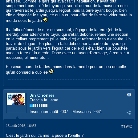
affaissé. Comme le gars qui avait fait l'installation, n'avait tout
simplement pas collé le tuyau qui sortait du mur de la maison à celui
qui traversait le jardin jusqu'à l'égout, puis la terre ayant bougé, bien
elle a dégagée le tuyau, ce qui a eu pour effet de faire se vider toute la
merde sous le jardin
Il a fallu défoncer le mur du sous sol, dégager de la terre (et de la
merde), pour atteindre le tuyau qui s'était déboité, refaire une section
en la collant proprement (si je puis dire) et refermer le tout ensuite. Un
travail de dingue ! En plus il a fallu déboucher la partie du tuyau qui
partait sous le jardin vers l'égout car celle ci s'était bien sûr bouchée
avec la terre et la merde. Donc avec un tuyau d'arrosage; à remplir, à
récupérer, éliminer etc...
Plusieurs jours de taf les mains dans la merde pour un peu de colle
qu'un connard a oubliée
Jin Chonrei
Francis la Lame
Inscription:
août 2007
Messages:
2641
15 août 2015, 16h57
#1942
C'est le jardin qui t'a mis la puce à l'oreille ?