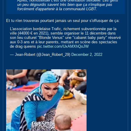
Après, homosexuel c'est une orientation sexuelle. Les gens
un peu dégourdis savent très bien que ça n'implique pas
forcément d'appartenir à la communauté LGBT.
Et tu n'en trouveras pourtant jamais un seul pour s'offusquer de ça:
L'association bordelaise Trafic, richement subventionnée par la
ville (44000 € en 2021), semble organiser le 11 décembre dans
son lieu culturel "Blonde Venus" une "cabaret baby party" réservé
aux 0-3 ans et à leur parents, mettant en scène des spectacles
de drag queens
pic.twitter.com/UxAMXhQoJW
— Jean-Robert (@Jean_Robert_29)
December 2, 2022