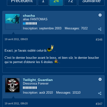
Précédent
1
24
72
Suivante
chacha
alias FANTOMAS
Inscription:
septembre 2003
Messages:
7022
19 avril 2011, 08h03
#346
Exact, je l'avais oublié celui-là
.
C'est le dernier bouclier avant le boss, et bien sûr, le dernier bouclier
qui te permet d'obtenir les 6 étoiles
.
Twilight_Guardian
Dressrosa Forever
Inscription:
août 2010
Messages:
10110
19 avril 2011, 08h20
#347