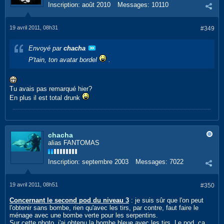
Inscription:
août 2010
Messages:
10110
19 avril 2011, 08h31
#349
Envoyé par
chacha
P'tain, ton avatar bordel
.
Tu avais pas remarqué hier?
En plus il est total drunk
chacha
alias FANTOMAS
Inscription:
septembre 2003
Messages:
7022
19 avril 2011, 08h51
#350
Concernant le second pod du niveau 3
: je suis sûr que l'on peut
l'obtenir sans bombe, rien qu'avec les tirs, par contre, faut faire le
ménage avec une bombe verte pour les serpentins.
Sur cette photo, j'ai obtenu la bombe bleue avec les tirs. Le pod, ça