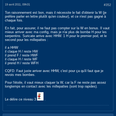
19 avril 2011, 09h31
#352
Ton raisonnement est bon, mais il nécessite le fait d'obtenir la W (je
préfère parler en lettre plutôt qu'en couleur), et ce n'est pas gagné à
chaque fois.
En fait, pour assurer, il ne faut pas compter sur la W en bonus. Il vaut
mieux arriver avec ma config, mais je n'ai plus de bombe H pour les
serpentins. Suricate arrive avec HHW. 1 H pour le premier pod, et le
second pour les millepattes :
il a HHW
il claque H / reste HW
il prend F / reste HWF
il claque H / reste WF
il prend H / reste WFH
CQFD. Faut juste arriver avec HHW, c'est pour ça qu'il faut que je
revois mes bombes.
Pour l'étoile, il vaut mieux claquer la W, car la F ne reste pas assez
longtemps en contact avec les millepattes (sont trop rapides).
Le délire ce niveau 3
.