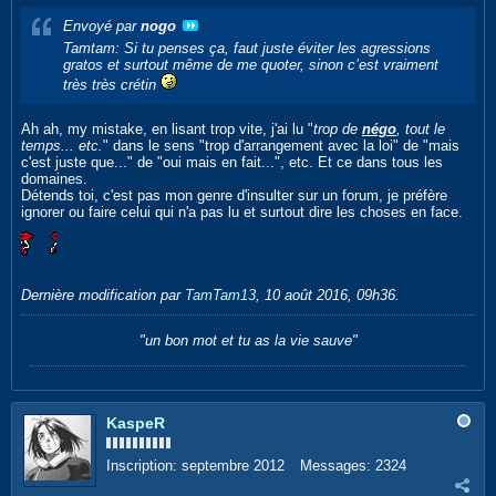
Envoyé par
nogo
Tamtam: Si tu penses ça, faut juste éviter les agressions
gratos et surtout même de me quoter, sinon c’est vraiment
très très crétin
Ah ah, my mistake, en lisant trop vite, j'ai lu "
trop de
négo
, tout le
temps... etc.
" dans le sens "trop d'arrangement avec la loi" de "mais
c'est juste que..." de "oui mais en fait...", etc. Et ce dans tous les
domaines.
Détends toi, c'est pas mon genre d'insulter sur un forum, je préfère
ignorer ou faire celui qui n'a pas lu et surtout dire les choses en face.
Dernière modification par
TamTam13
,
10 août 2016, 09h36
.
"un bon mot et tu as la vie sauve"
KaspeR
Inscription:
septembre 2012
Messages:
2324