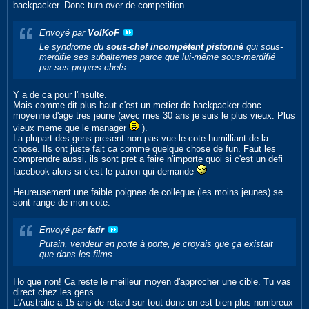
backpacker. Donc turn over de competition.
Envoyé par
VolKoF
Le syndrome du
sous-chef incompétent pistonné
qui sous-
merdifie ses subalternes parce que lui-même sous-merdifié
par ses propres chefs.
Y a de ca pour l'insulte.
Mais comme dit plus haut c'est un metier de backpacker donc
moyenne d'age tres jeune (avec mes 30 ans je suis le plus vieux. Plus
vieux meme que le manager
).
La plupart des gens present non pas vue le cote humilliant de la
chose. Ils ont juste fait ca comme quelque chose de fun. Faut les
comprendre aussi, ils sont pret a faire n'importe quoi si c'est un defi
facebook alors si c'est le patron qui demande
Heureusement une faible poignee de collegue (les moins jeunes) se
sont range de mon cote.
Envoyé par
fatir
Putain, vendeur en porte à porte, je croyais que ça existait
que dans les films
Ho que non! Ca reste le meilleur moyen d'approcher une cible. Tu vas
direct chez les gens.
L'Australie a 15 ans de retard sur tout donc on est bien plus nombreux